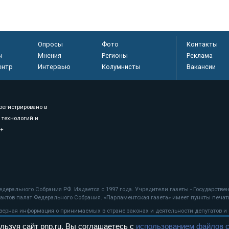
Опросы
Фото
Контакты
ы
Мнения
Регионы
Реклама
ентр
Интервью
Колумнисты
Вакансии
регистрировано в
 технологий и
8+
.
дерального Собрания РФ. Издается с 1997 года. Учредители газеты - Государств
ктов палат Федерального Собрания. «Парламентская газета» имеет пункты печати
оверная информация о принимаемых в стране законах и деятельности депутатов и
льзуя сайт pnp.ru, Вы соглашаетесь с
использованием файлов c