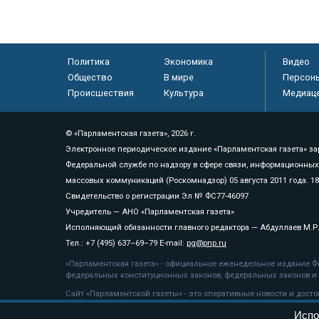
Политика
Экономика
Видео
Общество
В мире
Персон
Происшествия
Культура
Медиац
© «Парламентская газета», 2026 г.
Электронное периодическое издание «Парламентская газета» за
Федеральной службе по надзору в сфере связи, информационных
массовых коммуникаций (Роскомнадзор) 05 августа 2011 года. 1
Свидетельство о регистрации Эл № ФС77-46097
Учредитель — АНО «Парламентская газета»
Исполняющий обязанности главного редактора — Абдуллаев М.Р
Тел.: +7 (495) 637–69–79 E-mail:
pg@pnp.ru
«Парламентская газета» - официальное еженедельное издание Фе
федеральных конституционных законов, федеральных законов и а
Сайт «Парламентской газеты» - это оперативные новости и дост
«Парламентской газеты» активная ссылка на pnp.ru обязательна.
Испо