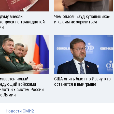
сдуму внесли
Чем опасен «зуд купальщика»
нопроект о тринадцатой
и как им не заразиться
ии
известен новый
США опять бьют по Ирану: кто
ндующий войсками
останется в выигрыше
илотных систем России
с Лямин
Новости СМИ2