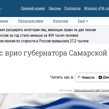
Свежий номер
Законы
Подписка
Журнал «РФ с
ия
и
 мире
Происшествия
Культура
Ещё
Медиацентр
Интервью
Колумнисты
Делова
ил расширить категории лиц, имеющих право на две пенсии
эксперт
оссии за год стало меньше на 409 тысяч человек
яя пенсия по старости в России превысила 27,2 тысячи
с врио губернатора Самарской
Читать нас в
Источник:
Официальный сайт Госд