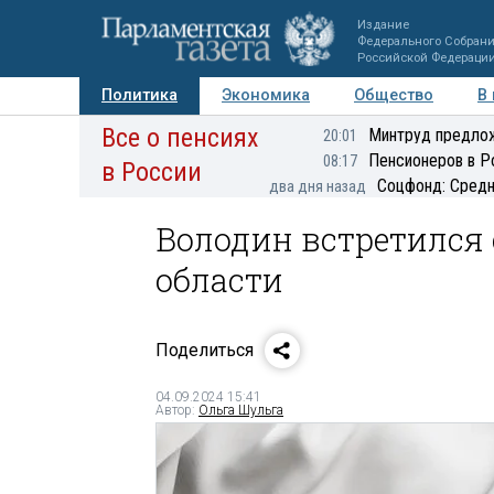
Издание
Федерального Собран
Российской Федераци
Политика
Экономика
Общество
В
Все о пенсиях
Фото
Авторы
Персоны
Мнения
Регионы
Минтруд предлож
20:01
Пенсионеров в Р
08:17
в России
Соцфонд: Средн
два дня назад
Володин встретился 
области
Поделиться
04.09.2024 15:41
Автор:
Ольга Шульга