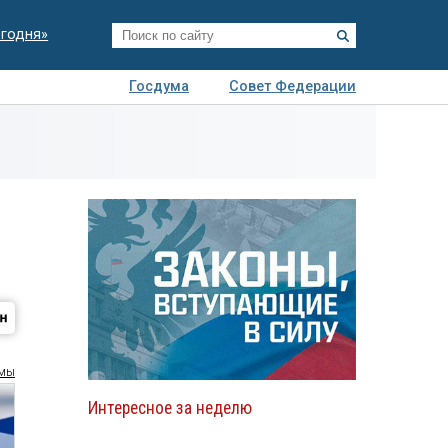
егодня»
Госдума
Совет Федерации
я
Авто
Недвижимость
Технологии
иза
умы
Интересное за неделю