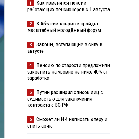
Как изменятся пенсии
1
работающих пенсионеров с 1 августа
В Абхазии впервые пройдёт
2
масштабный молодёжный форум
Законы, вступающие в силу в
3
августе
Пенсию по старости предложили
4
закрепить на уровне не ниже 40% от
заработка
Путин расширил список лиц с
5
судимостью для заключения
контракта с ВС РФ
Сможет ли ИИ написать оперу и
6
спеть арию