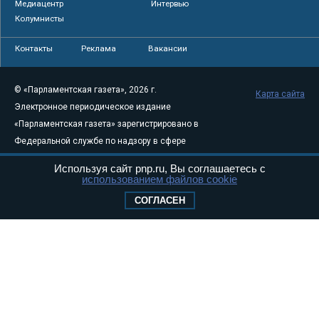
Медиацентр
Интервью
Колумнисты
Контакты
Реклама
Вакансии
© «Парламентская газета», 2026 г.
Карта сайта
Электронное периодическое издание
«Парламентская газета» зарегистрировано в
Федеральной службе по надзору в сфере
связи, информационных технологий и
Используя сайт pnp.ru, Вы соглашаетесь с
массовых коммуникаций (Роскомнадзор) 05
использованием файлов cookie
августа 2011 года. 18+
СОГЛАСЕН
Свидетельство о регистрации Эл № ФС77-
46097
Учредитель — АНО «Парламентская газета»
Исполняющий обязанности главного
редактора — Абдуллаев М.Р.
Тел.: +7 (495) 637–69–79 E-mail:
pg@pnp.ru
«Парламентская газета» - официальное еженедельное издание