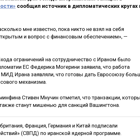
вости»
сообщил источник в дипломатических кругах 
асколько мне известно, пока никто не взял на себя
 открытым и вопрос с финансовым обеспечением», —
хода ограничений на сотрудничество с Ираном было
ипломатии ЕС Федерика Могерини заявила, что работа
 В МИД Ирана заявляли, что готовы дать Евросоюзу боль
нсового механизма.
минфина Стивен Мнучин отметил, что транзакции, котор
, также станут мишенью для санкций Вашингтона.
обритания, Франция, Германия и Китай подписали
ствий» (СВПД) по иранской ядерной программе.