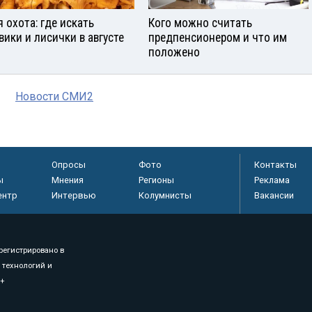
я охота: где искать
Кого можно считать
вики и лисички в августе
предпенсионером и что им
положено
Новости СМИ2
Опросы
Фото
Контакты
ы
Мнения
Регионы
Реклама
ентр
Интервью
Колумнисты
Вакансии
регистрировано в
 технологий и
8+