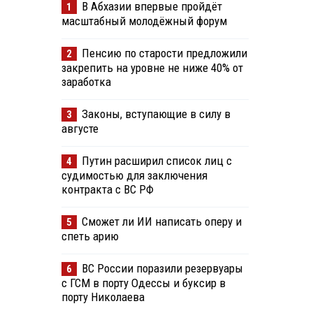
В Абхазии впервые пройдёт
1
масштабный молодёжный форум
Пенсию по старости предложили
2
закрепить на уровне не ниже 40% от
заработка
Законы, вступающие в силу в
3
августе
Путин расширил список лиц с
4
судимостью для заключения
контракта с ВС РФ
Сможет ли ИИ написать оперу и
5
спеть арию
ВС России поразили резервуары
6
с ГСМ в порту Одессы и буксир в
порту Николаева