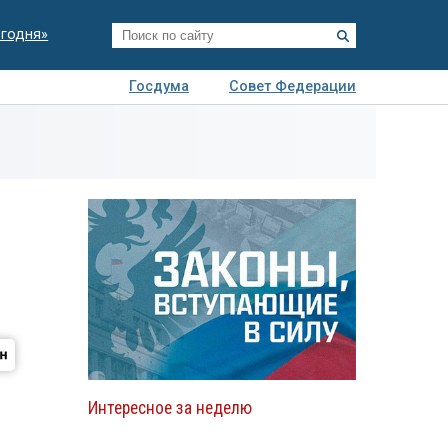
егодня»
Госдума
Совет Федерации
я
Авто
Недвижимость
Технологии
иза
Интересное за неделю