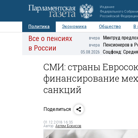
Издание
Федерального Собран
Российской Федераци
Политика
Экономика
Общество
В
Все о пенсиях
Фото
Авторы
Персоны
Мнения
Регионы
Минтруд предлож
вчера
Пенсионеров в Р
вчера
в России
Соцфонд: Средня
05.08.2026
СМИ: страны Евросою
финансирование мех
санкций
Поделиться
01.12.2018 16:35
Автор:
Артем Борисов