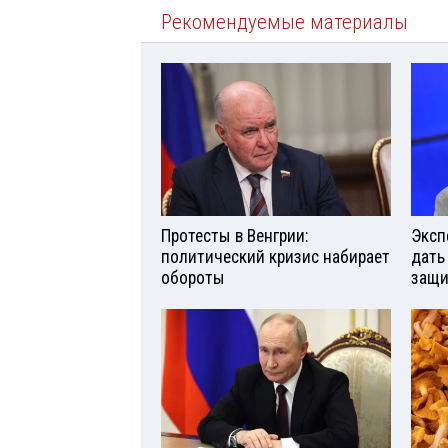
Рекомендуемые материалы
Протесты в Венгрии:
Эксп
политический кризис набирает
дать
обороты
защи