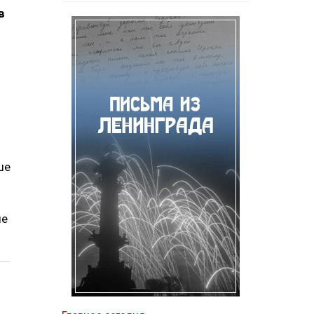
в
ше
ые