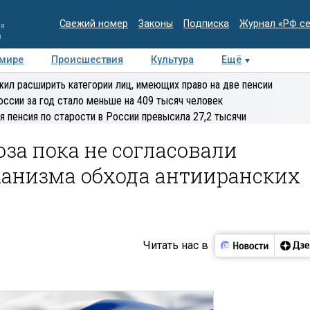
Свежий номер
Законы
Подписка
Журнал «РФ с
ия
и
 мире
Происшествия
Культура
Ещё
Медиацентр
Интервью
Колумнисты
Делова
ил расширить категории лиц, имеющих право на две пенсии
эксперт
оссии за год стало меньше на 409 тысяч человек
я пенсия по старости в России превысила 27,2 тысячи
за пока не согласовали
анизма обхода антииранских
Читать нас в