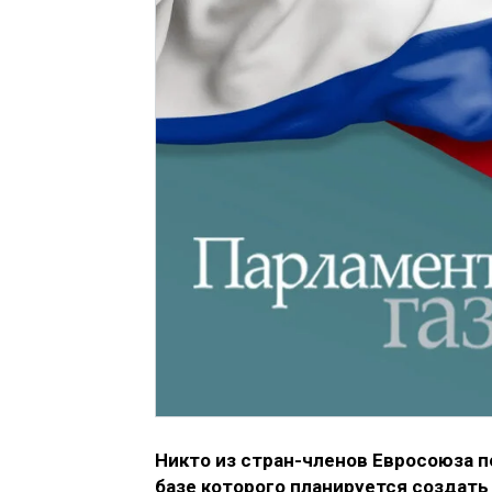
Никто из стран-членов Евросоюза п
базе которого планируется создать