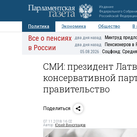
Издание
Федерального Собран
Российской Федераци
Политика
Экономика
Общество
В
Все о пенсиях
Фото
Авторы
Персоны
Мнения
Регионы
Минтруд предло
два дня назад
Пенсионеров в 
два дня назад
в России
Соцфонд: Средня
05.08.2026
СМИ: президент Лат
консервативной пар
правительство
Поделиться
07.11.2018 16:02
Автор:
Юрий Виноградов