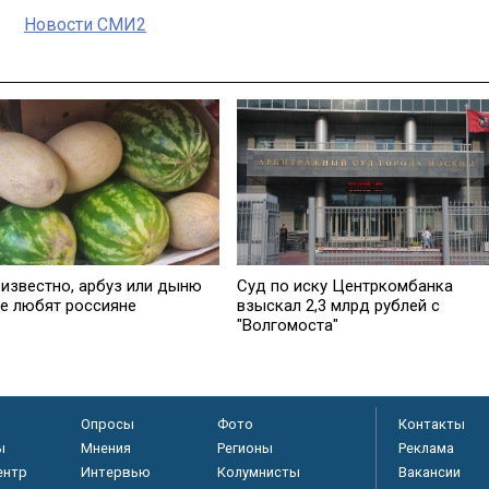
Новости СМИ2
 известно, арбуз или дыню
Суд по иску Центркомбанка
е любят россияне
взыскал 2,3 млрд рублей с
"Волгомоста"
Опросы
Фото
Контакты
ы
Мнения
Регионы
Реклама
ентр
Интервью
Колумнисты
Вакансии