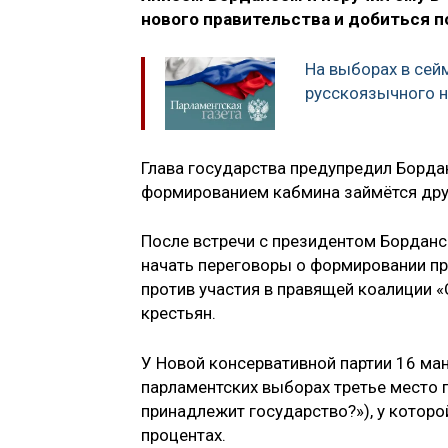
нового правительства и добиться п
На выборах в сей
русскоязычного 
Глава государства предупредил Борданс
формированием кабмина займётся друг
После встречи с президентом Борданс
начать переговоры о формировании пр
против участия в правящей коалиции 
крестьян.
У Новой консервативной партии 16 ман
парламентских выборах третье место п
принадлежит государство?»), у которой
процентах.