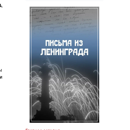
A.
ы
и