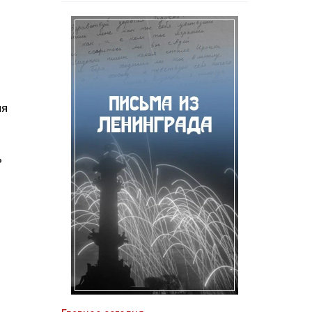
ля
ь
и