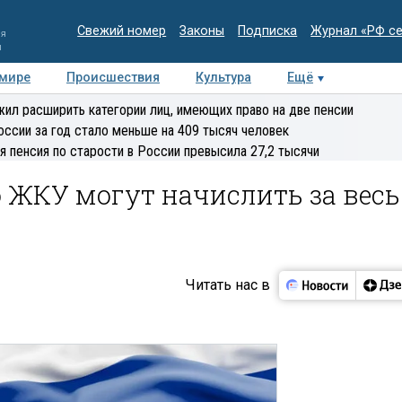
Свежий номер
Законы
Подписка
Журнал «РФ с
ия
и
 мире
Происшествия
Культура
Ещё
Медиацентр
Интервью
Колумнисты
Делова
ил расширить категории лиц, имеющих право на две пенсии
эксперт
оссии за год стало меньше на 409 тысяч человек
я пенсия по старости в России превысила 27,2 тысячи
о ЖКУ могут начислить за весь
Читать нас в