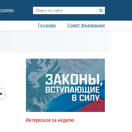
егодня»
Госдума
Совет Федерации
я
Авто
Недвижимость
Технологии
иза
Интересное за неделю