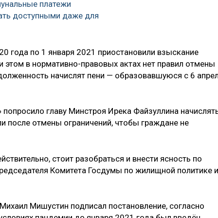
мунальные платежи
ать доступными даже для
2020 года по 1 января 2021 приостановили взыскание
и этом в нормативно-правовых актах нет правил отмены
адолженность начислят пени — образовавшуюся с 6 апре
 попросило главу Минстроя Ирека Файзуллина начислят
ли после отмены ограничений, чтобы граждане не
ствительно, стоит разобраться и внести ясность по
председателя Комитета Госдумы по жилищной политике 
 Михаил Мишустин подписал постановление, согласно
условиях пандемии до января 2021 года был введён