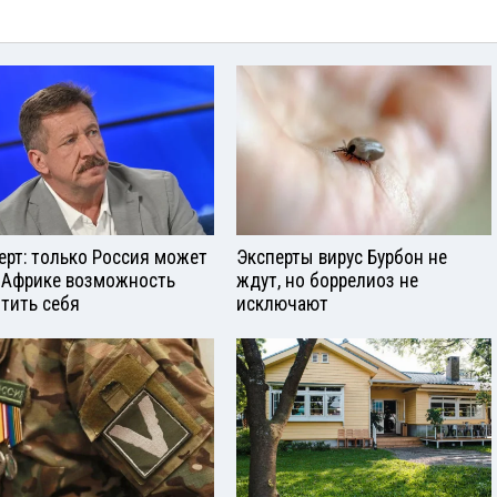
ерт: только Россия может
Эксперты вирус Бурбон не
 Африке возможность
ждут, но боррелиоз не
тить себя
исключают