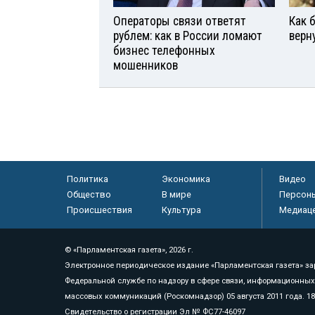
Операторы связи ответят
Как 
рублем: как в России ломают
верн
бизнес телефонных
мошенников
Политика
Экономика
Видео
Общество
В мире
Персон
Происшествия
Культура
Медиац
© «Парламентская газета», 2026 г.
Электронное периодическое издание «Парламентская газета» за
Федеральной службе по надзору в сфере связи, информационных
массовых коммуникаций (Роскомнадзор) 05 августа 2011 года. 1
Свидетельство о регистрации Эл № ФС77-46097