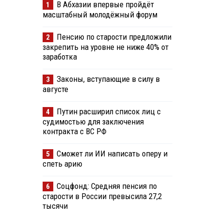
В Абхазии впервые пройдёт
1
масштабный молодёжный форум
Пенсию по старости предложили
2
закрепить на уровне не ниже 40% от
заработка
Законы, вступающие в силу в
3
августе
Путин расширил список лиц с
4
судимостью для заключения
контракта с ВС РФ
Сможет ли ИИ написать оперу и
5
спеть арию
Соцфонд: Средняя пенсия по
6
старости в России превысила 27,2
тысячи