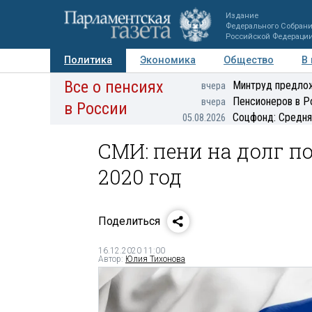
Издание
Федерального Собран
Российской Федераци
Политика
Экономика
Общество
В
Все о пенсиях
Фото
Авторы
Персоны
Мнения
Регионы
Минтруд предлож
вчера
Пенсионеров в Р
вчера
в России
Соцфонд: Средня
05.08.2026
СМИ: пени на долг п
2020 год
Поделиться
16.12.2020 11:00
Автор:
Юлия Тихонова