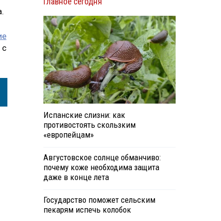
Главное сегодня
.
ие
 с
Испанские слизни: как
противостоять скользким
«европейцам»
Августовское солнце обманчиво:
почему коже необходима защита
даже в конце лета
Государство поможет сельским
пекарям испечь колобок