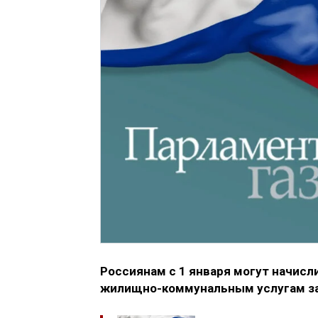
Россиянам с 1 января могут начисл
жилищно-коммунальным услугам за 