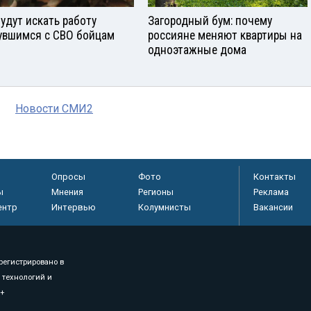
будут искать работу
Загородный бум: почему
увшимся с СВО бойцам
россияне меняют квартиры на
одноэтажные дома
Новости СМИ2
Опросы
Фото
Контакты
ы
Мнения
Регионы
Реклама
ентр
Интервью
Колумнисты
Вакансии
регистрировано в
 технологий и
8+