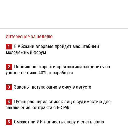
Интересное за неделю
В Абхазии впервые пройдёт масштабный
1
молодёжный форум
Пенсию по старости предложили закрепить на
2
уровне не ниже 40% от заработка
Законы, вступающие в силу в августе
3
Путин расширил список лиц с судимостью для
4
заключения контракта с ВС РФ
Сможет ли ИИ написать оперу и спеть арию
5