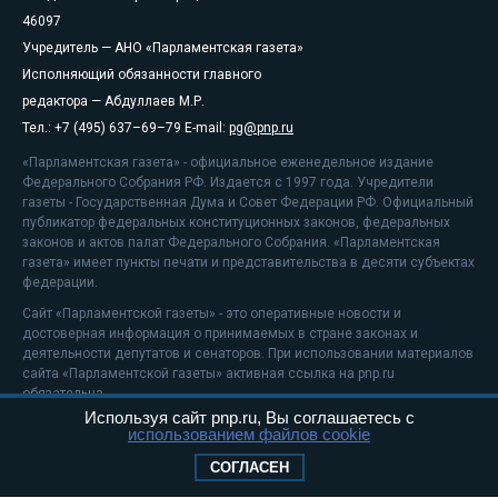
46097
Учредитель — АНО «Парламентская газета»
Исполняющий обязанности главного
редактора — Абдуллаев М.Р.
Тел.: +7 (495) 637–69–79 E-mail:
pg@pnp.ru
«Парламентская газета» - официальное еженедельное издание
Федерального Собрания РФ. Издается с 1997 года. Учредители
газеты - Государственная Дума и Совет Федерации РФ. Официальный
публикатор федеральных конституционных законов, федеральных
законов и актов палат Федерального Собрания. «Парламентская
газета» имеет пункты печати и представительства в десяти субъектах
федерации.
Сайт «Парламентской газеты» - это оперативные новости и
достоверная информация о принимаемых в стране законах и
деятельности депутатов и сенаторов. При использовании материалов
сайта «Парламентской газеты» активная ссылка на pnp.ru
обязательна.
Используя сайт pnp.ru, Вы соглашаетесь с
На информационном ресурсе применяются
рекомендательные
использованием файлов cookie
технологии
Положение о защите персональных данных
СОГЛАСЕН