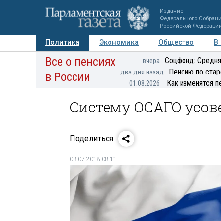
Издание
Федерального Собран
Российской Федераци
Политика
Экономика
Общество
В
Все о пенсиях
Фото
Авторы
Персоны
Мнения
Регионы
Соцфонд: Средня
вчера
Пенсию по стар
два дня назад
в России
Как изменятся п
01.08.2026
Систему ОСАГО усо
Поделиться
03.07.2018 08:11