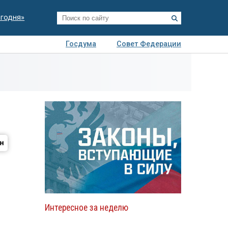
егодня»
Госдума
Совет Федерации
я
Авто
Недвижимость
Технологии
иза
Интересное за неделю