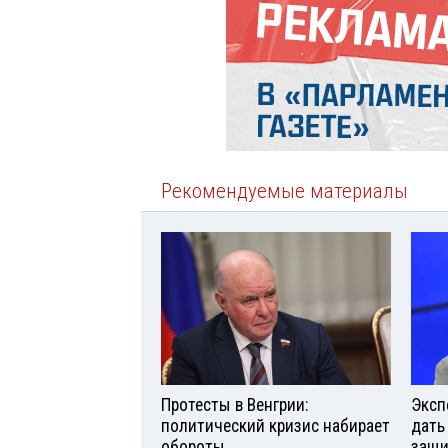
Рекомендуемые материалы
Протесты в Венгрии:
Эксп
политический кризис набирает
дать
обороты
защи