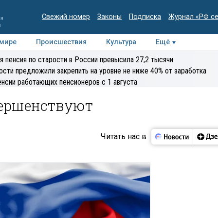
Свежий номер
Законы
Подписка
Журнал «РФ с
ия
и
 мире
Происшествия
Культура
Ещё
Медиацентр
Интервью
Колумнисты
Делова
я пенсия по старости в России превысила 27,2 тысячи
эксперт
ости предложили закрепить на уровне не ниже 40% от заработка
енсии работающих пенсионеров с 1 августа
вершенствуют
Читать нас в