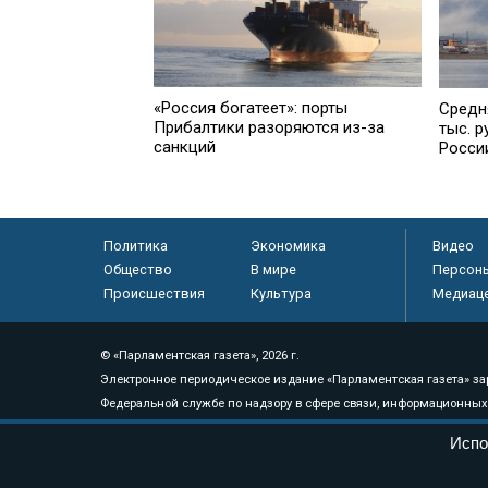
«Россия богатеет»: порты
Средн
Прибалтики разоряются из-за
тыс. р
санкций
Росси
Политика
Экономика
Видео
Общество
В мире
Персон
Происшествия
Культура
Медиац
© «Парламентская газета», 2026 г.
Электронное периодическое издание «Парламентская газета» за
Федеральной службе по надзору в сфере связи, информационных
массовых коммуникаций (Роскомнадзор) 05 августа 2011 года. 1
Испо
Свидетельство о регистрации Эл № ФС77-46097
Учредитель — АНО «Парламентская газета»