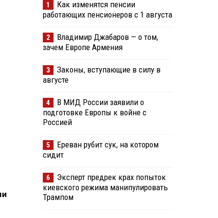
Как изменятся пенсии
1
работающих пенсионеров с 1 августа
Владимир Джабаров — о том,
2
зачем Европе Армения
Законы, вступающие в силу в
3
августе
В МИД России заявили о
4
подготовке Европы к войне с
Россией
Ереван рубит сук, на котором
5
сидит
Эксперт предрек крах попыток
6
киевского режима манипулировать
ми
Трампом