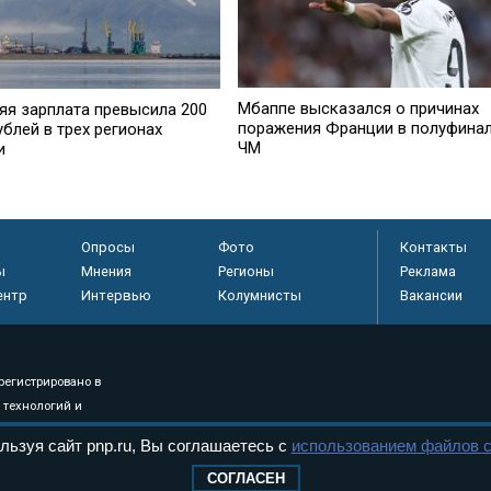
Мбаппе высказался о причинах
яя зарплата превысила 200
поражения Франции в полуфина
ублей в трех регионах
ЧМ
и
Опросы
Фото
Контакты
ы
Мнения
Регионы
Реклама
ентр
Интервью
Колумнисты
Вакансии
регистрировано в
 технологий и
8+
льзуя сайт pnp.ru, Вы соглашаетесь с
использованием файлов c
СОГЛАСЕН