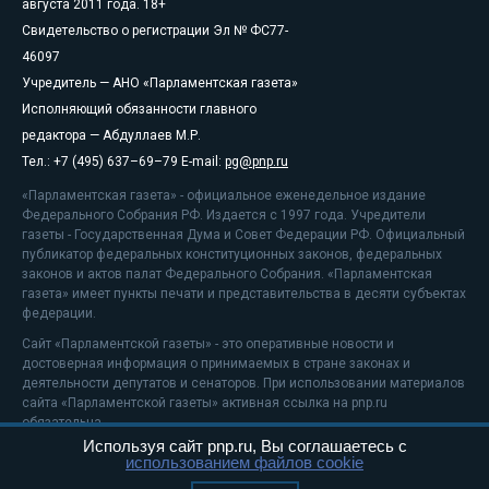
августа 2011 года. 18+
Свидетельство о регистрации Эл № ФС77-
46097
Учредитель — АНО «Парламентская газета»
Исполняющий обязанности главного
редактора — Абдуллаев М.Р.
Тел.: +7 (495) 637–69–79 E-mail:
pg@pnp.ru
«Парламентская газета» - официальное еженедельное издание
Федерального Собрания РФ. Издается с 1997 года. Учредители
газеты - Государственная Дума и Совет Федерации РФ. Официальный
публикатор федеральных конституционных законов, федеральных
законов и актов палат Федерального Собрания. «Парламентская
газета» имеет пункты печати и представительства в десяти субъектах
федерации.
Сайт «Парламентской газеты» - это оперативные новости и
достоверная информация о принимаемых в стране законах и
деятельности депутатов и сенаторов. При использовании материалов
сайта «Парламентской газеты» активная ссылка на pnp.ru
обязательна.
Используя сайт pnp.ru, Вы соглашаетесь с
На информационном ресурсе применяются
рекомендательные
использованием файлов cookie
технологии