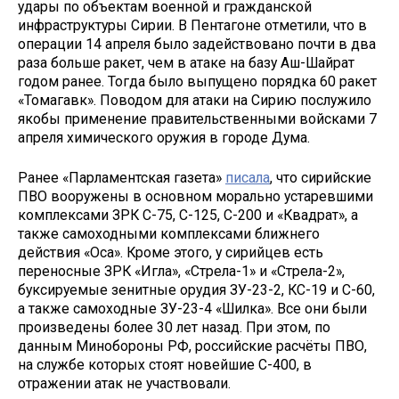
удары по объектам военной и гражданской
инфраструктуры Сирии. В Пентагоне отметили, что в
операции 14 апреля было задействовано почти в два
раза больше ракет, чем в атаке на базу Аш-Шайрат
годом ранее. Тогда было выпущено порядка 60 ракет
«Томагавк». Поводом для атаки на Сирию послужило
якобы применение правительственными войсками 7
апреля химического оружия в городе Дума.
Ранее «Парламентская газета»
писала
, что сирийские
ПВО вооружены в основном морально устаревшими
комплексами ЗРК С-75, С-125, С-200 и «Квадрат», а
также самоходными комплексами ближнего
действия «Оса». Кроме этого, у сирийцев есть
переносные ЗРК «Игла», «Стрела-1» и «Стрела-2»,
буксируемые зенитные орудия ЗУ-23-2, КС-19 и С-60,
а также самоходные ЗУ-23-4 «Шилка». Все они были
произведены более 30 лет назад. При этом, по
данным Минобороны РФ, российские расчёты ПВО,
на службе которых стоят новейшие С-400, в
отражении атак не участвовали.