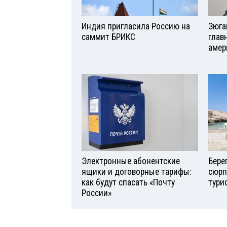
Индия пригласила Россию на
Зюга
саммит БРИКС
глав
амер
Электронные абонентские
Бере
ящики и договорные тарифы:
сюрп
как будут спасать «Почту
тури
России»