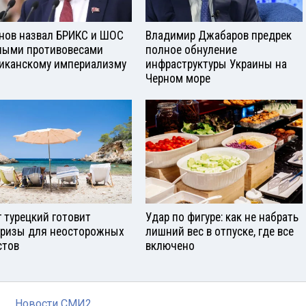
нов назвал БРИКС и ШОС
Владимир Джабаров предрек
ными противовесами
полное обнуление
иканскому империализму
инфраструктуры Украины на
Черном море
г турецкий готовит
Удар по фигуре: как не набрать
ризы для неосторожных
лишний вес в отпуске, где все
стов
включено
Новости СМИ2