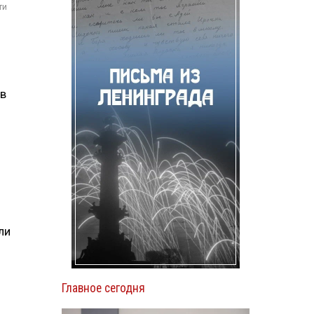
ти
в
ли
Главное сегодня