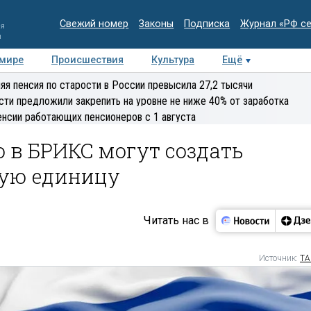
Свежий номер
Законы
Подписка
Журнал «РФ с
ия
и
 мире
Происшествия
Культура
Ещё
Медиацентр
Интервью
Колумнисты
Делова
яя пенсия по старости в России превысила 27,2 тысячи
эксперт
сти предложили закрепить на уровне не ниже 40% от заработка
енсии работающих пенсионеров с 1 августа
о в БРИКС могут создать
ную единицу
Читать нас в
Источник:
ТА