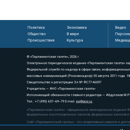
Политика
Экономика
Видео
Общество
В мире
Персон
Происшествия
Культура
Медиац
© «Парламентская газета», 2026 г.
Электронное периодическое издание «Парламентская газета» за
Федеральной службе по надзору в сфере связи, информационных
массовых коммуникаций (Роскомнадзор) 05 августа 2011 года. 1
Свидетельство о регистрации Эл № ФС77-46097
Учредитель — АНО «Парламентская газета»
Исполняющий обязанности главного редактора — Абдуллаев М.Р
Тел.: +7 (495) 637–69–79 E-mail:
pg@pnp.ru
«Парламентская газета» - официальное еженедельное издание Фе
федеральных конституционных законов, федеральных законов и а
Сайт «Парламентской газеты» - это оперативные новости и дост
«Парламентской газеты» активная ссылка на pnp.ru обязательна.