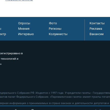
Опросы
Фото
Контакты
ы
Мнения
Регионы
Реклама
ентр
Интервью
Колумнисты
Вакансии
регистрировано в
 технологий и
8+
.
дерального Собрания РФ. Издается с 1997 года. Учредители газеты - Государств
ктов палат Федерального Собрания. «Парламентская газета» имеет пункты печати
оверная информация о принимаемых в стране законах и деятельности депутатов и