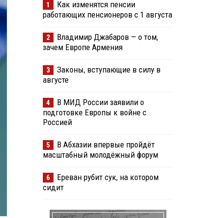
Как изменятся пенсии
1
работающих пенсионеров с 1 августа
Владимир Джабаров — о том,
2
зачем Европе Армения
Законы, вступающие в силу в
3
августе
В МИД России заявили о
4
подготовке Европы к войне с
Россией
В Абхазии впервые пройдёт
5
масштабный молодёжный форум
Ереван рубит сук, на котором
6
сидит