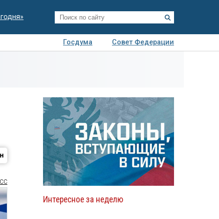
егодня»
Госдума
Совет Федерации
я
Авто
Недвижимость
Технологии
иза
СС
Интересное за неделю