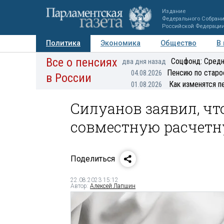
Издание
Федерального Собран
Российской Федераци
Политика
Экономика
Общество
В
Все о пенсиях
Фото
Авторы
Персоны
Мнения
Регионы
Соцфонд: Средн
два дня назад
Пенсию по старо
04.08.2026
в России
Как изменятся п
01.08.2026
Силуанов заявил, чт
совместную расчет
Поделиться
22.08.2023 15:12
Автор:
Алексей Лапшин