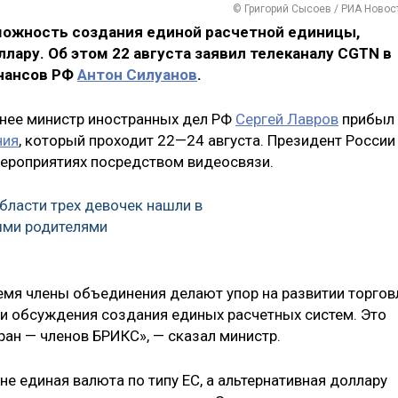
© Григорий Сысоев / РИА Новос
ожность создания единой расчетной единицы,
лару. Об этом 22 августа заявил телеканалу CGTN в
нансов РФ
Антон Силуанов
.
ранее министр иностранных дел РФ
Сергей Лавров
прибыл 
ния
, который проходит 22—24 августа. Президент России
мероприятиях посредством видеосвязи.
бласти трех девочек нашли в
ыми родителями
ремя члены объединения делают упор на развитии торгов
и обсуждения создания единых расчетных систем. Это
ран — членов БРИКС», — сказал министр.
 не единая валюта по типу ЕС, а альтернативная доллару