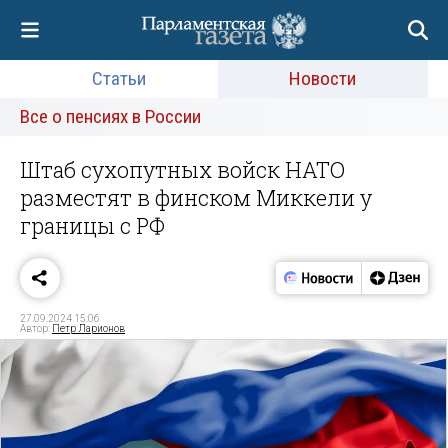
Статьи
Новости
Все о пенсиях в России
Штаб сухопутных войск НАТО
разместят в финском Миккели у
границы с РФ
27.09.2024 15:06
Автор:
Петр Ларионов