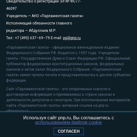
Свидетельство о регистрации Эл № ФС77-
46097
Учредитель — АНО «Парламентская газета»
Исполняющий обязанности главного
редактора — Абдуллаев М.Р.
Тел.: +7 (495) 637–69–79 E-mail:
pg@pnp.ru
«Парламентская газета» - официальное еженедельное издание
Федерального Собрания РФ. Издается с 1997 года. Учредители
газеты - Государственная Дума и Совет Федерации РФ. Официальный
публикатор федеральных конституционных законов, федеральных
законов и актов палат Федерального Собрания. «Парламентская
газета» имеет пункты печати и представительства в десяти субъектах
федерации.
Сайт «Парламентской газеты» - это оперативные новости и
достоверная информация о принимаемых в стране законах и
деятельности депутатов и сенаторов. При использовании материалов
сайта «Парламентской газеты» активная ссылка на pnp.ru
обязательна.
Используя сайт pnp.ru, Вы соглашаетесь с
На информационном ресурсе применяются
рекомендательные
использованием файлов cookie
технологии
Положение о защите персональных данных
СОГЛАСЕН