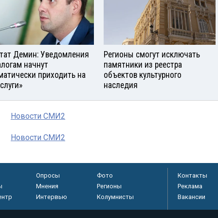
тат Демин: Уведомления
Регионы смогут исключать
алогам начнут
памятники из реестра
матически приходить на
объектов культурного
услуги»
наследия
Новости СМИ2
Новости СМИ2
Опросы
Фото
Контакты
ы
Мнения
Регионы
Реклама
ентр
Интервью
Колумнисты
Вакансии