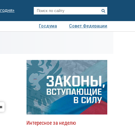
егодня»
Госдума
Совет Федерации
я
Авто
Недвижимость
Технологии
иза
Интересное за неделю