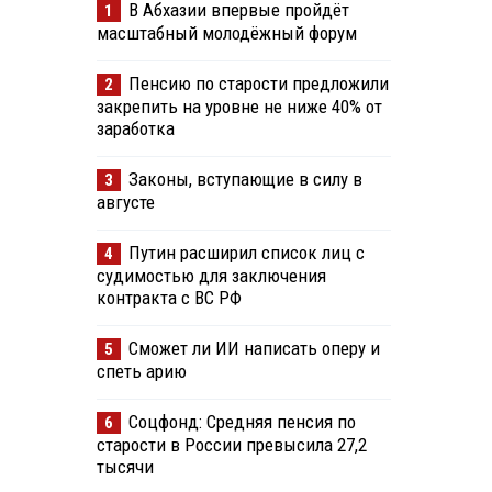
В Абхазии впервые пройдёт
1
масштабный молодёжный форум
Пенсию по старости предложили
2
закрепить на уровне не ниже 40% от
заработка
Законы, вступающие в силу в
3
августе
Путин расширил список лиц с
4
судимостью для заключения
контракта с ВС РФ
Сможет ли ИИ написать оперу и
5
спеть арию
Соцфонд: Средняя пенсия по
6
старости в России превысила 27,2
тысячи