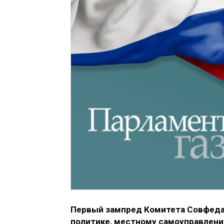
Первый зампред Комитета Совфеда 
политике, местному самоуправлени