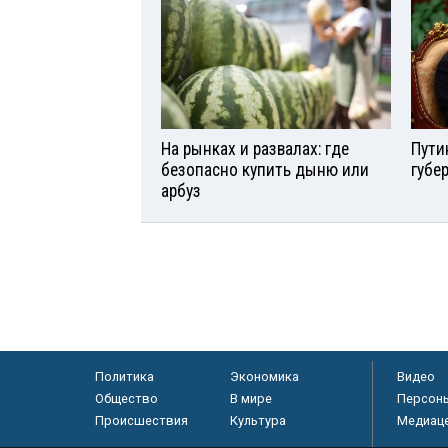
На рынках и развалах: где
Пути
безопасно купить дыню или
губе
арбуз
Политика
Экономика
Видео
Общество
В мире
Персон
Происшествия
Культура
Медиац