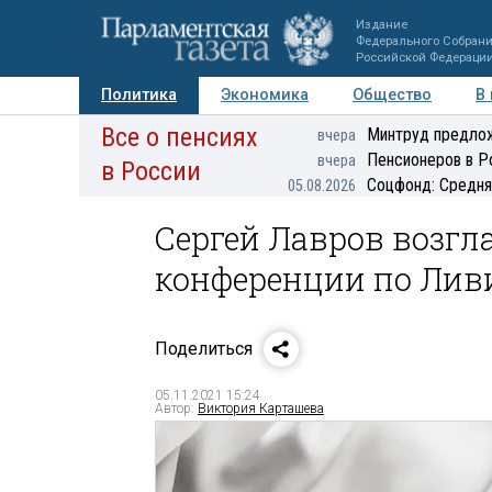
Издание
Федерального Собран
Российской Федераци
Политика
Экономика
Общество
В
Все о пенсиях
Фото
Авторы
Персоны
Мнения
Регионы
Минтруд предлож
вчера
Пенсионеров в Р
вчера
в России
Соцфонд: Средня
05.08.2026
Сергей Лавров возгл
конференции по Лив
Поделиться
05.11.2021 15:24
Автор:
Виктория Карташева