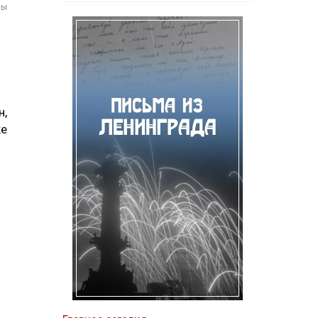
мы
н,
же