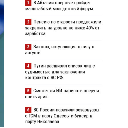
В Абхазии впервые пройдёт
1
масштабный молодёжный форум
Пенсию по старости предложили
2
закрепить на уровне не ниже 40% от
заработка
Законы, вступающие в силу в
3
августе
Путин расширил список лиц с
4
судимостью для заключения
контракта с ВС РФ
Сможет ли ИИ написать оперу и
5
спеть арию
ВС России поразили резервуары
6
с ГСМ в порту Одессы и буксир в
порту Николаева