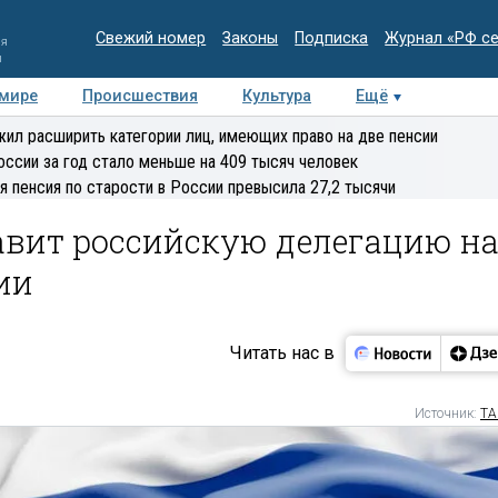
Свежий номер
Законы
Подписка
Журнал «РФ с
ия
и
 мире
Происшествия
Культура
Ещё
Медиацентр
Интервью
Колумнисты
Делова
ил расширить категории лиц, имеющих право на две пенсии
эксперт
оссии за год стало меньше на 409 тысяч человек
я пенсия по старости в России превысила 27,2 тысячи
авит российскую делегацию н
ии
Читать нас в
Источник:
ТА