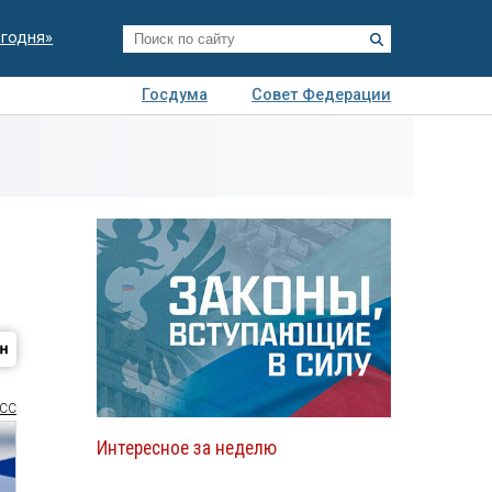
егодня»
Госдума
Совет Федерации
я
Авто
Недвижимость
Технологии
иза
а
СС
Интересное за неделю