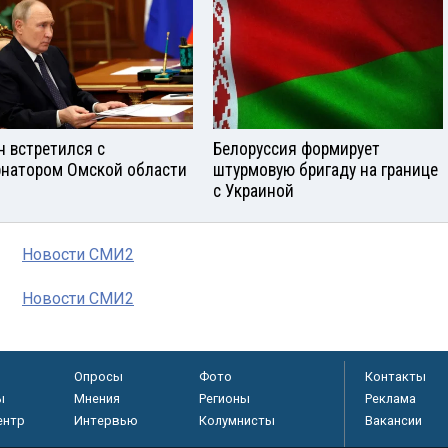
н встретился с
Белоруссия формирует
рнатором Омской области
штурмовую бригаду на границе
с Украиной
Новости СМИ2
Новости СМИ2
Опросы
Фото
Контакты
ы
Мнения
Регионы
Реклама
ентр
Интервью
Колумнисты
Вакансии