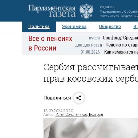
Издание
Федерального Собран
Российской Федераци
Политика
Экономика
Общество
В
Все о пенсиях
Фото
Авторы
Персоны
Мнения
Регионы
Соцфонд: Средня
вчера
Пенсию по стар
два дня назад
в России
Как изменятся п
01.08.2026
Сербия рассчитывае
прав косовских серб
Поделиться
18.09.2024 20:20
Автор:
Илья Сокольникас, Белград