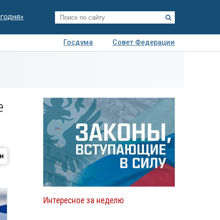
егодня»
Госдума
Совет Федерации
я
Авто
Недвижимость
Технологии
иза
е
Интересное за неделю