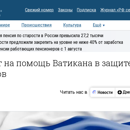
Свежий номер
Законы
Подписка
Журнал «РФ с
ия
и
 мире
Происшествия
Культура
Ещё
Медиацентр
Интервью
Колумнисты
Делова
я пенсия по старости в России превысила 27,2 тысячи
эксперт
ости предложили закрепить на уровне не ниже 40% от заработка
енсии работающих пенсионеров с 1 августа
т на помощь Ватикана в защит
ов
Читать нас в