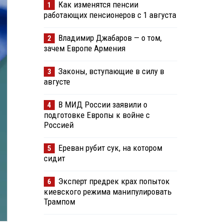
Как изменятся пенсии
1
работающих пенсионеров с 1 августа
Владимир Джабаров — о том,
2
зачем Европе Армения
Законы, вступающие в силу в
3
августе
В МИД России заявили о
4
подготовке Европы к войне с
Россией
Ереван рубит сук, на котором
5
сидит
Эксперт предрек крах попыток
6
киевского режима манипулировать
Трампом