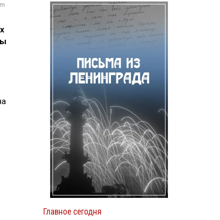
om
х
ты
на
Главное сегодня