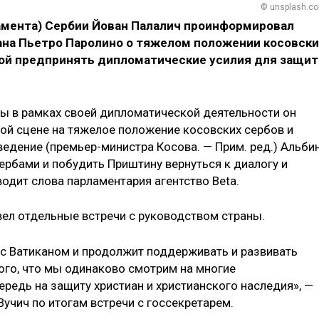
© unsplash.c
амента) Сербии Йован Палалич проинформировал
ана Пьетро Паролино о тяжелом положении косовски
ьбой предпринять дипломатические усилия для защи
бы в рамках своей дипломатической деятельности он
й сцене на тяжелое положение косовских сербов и
едение (премьер-министра Косова. — Прим. ред.) Альби
сербами и побудить Приштину вернуться к диалогу и
водит слова парламентария агентство Beta.
вел отдельные встречи с руководством страны.
 с Ватиканом и продолжит поддерживать и развивать
ого, что мы одинаково смотрим на многие
редь на защиту христиан и христианского наследия», —
учич по итогам встречи с госсекретарем.