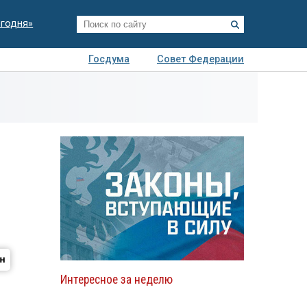
егодня»
Госдума
Совет Федерации
я
Авто
Недвижимость
Технологии
иза
Интересное за неделю