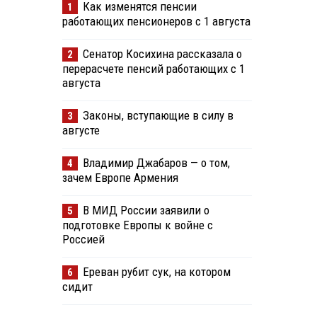
Как изменятся пенсии
1
работающих пенсионеров с 1 августа
Сенатор Косихина рассказала о
2
перерасчете пенсий работающих с 1
августа
Законы, вступающие в силу в
3
августе
Владимир Джабаров — о том,
4
зачем Европе Армения
В МИД России заявили о
5
подготовке Европы к войне с
Россией
Ереван рубит сук, на котором
6
сидит