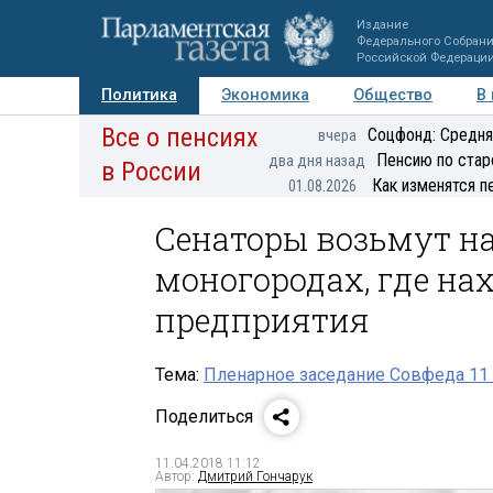
Издание
Федерального Собран
Российской Федераци
Политика
Экономика
Общество
В
Все о пенсиях
Фото
Авторы
Персоны
Мнения
Регионы
Соцфонд: Средня
вчера
Пенсию по стар
два дня назад
в России
Как изменятся п
01.08.2026
Сенаторы возьмут н
моногородах, где на
предприятия
Тема:
Пленарное заседание Совфеда 11
Поделиться
11.04.2018 11:12
Автор:
Дмитрий Гончарук