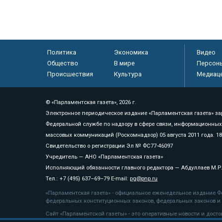
Политика
Экономика
Видео
Общество
В мире
Персон
Происшествия
Культура
Медиац
© «Парламентская газета», 2026 г.
Электронное периодическое издание «Парламентская газета» за
Федеральной службе по надзору в сфере связи, информационных
массовых коммуникаций (Роскомнадзор) 05 августа 2011 года. 1
Свидетельство о регистрации Эл № ФС77-46097
Учредитель — АНО «Парламентская газета»
Исполняющий обязанности главного редактора — Абдуллаев М.Р
Тел.: +7 (495) 637–69–79 E-mail:
pg@pnp.ru
«Парламентская газета» - официальное еженедельное издание Фе
федеральных конституционных законов, федеральных законов и а
Сайт «Парламентской газеты» - это оперативные новости и дост
«Парламентской газеты» активная ссылка на pnp.ru обязательна.