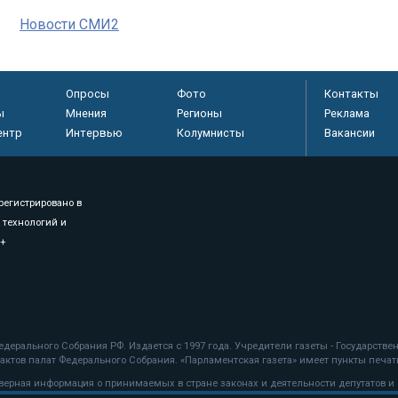
Новости СМИ2
Опросы
Фото
Контакты
ы
Мнения
Регионы
Реклама
ентр
Интервью
Колумнисты
Вакансии
регистрировано в
 технологий и
8+
.
дерального Собрания РФ. Издается с 1997 года. Учредители газеты - Государств
ктов палат Федерального Собрания. «Парламентская газета» имеет пункты печати
оверная информация о принимаемых в стране законах и деятельности депутатов и