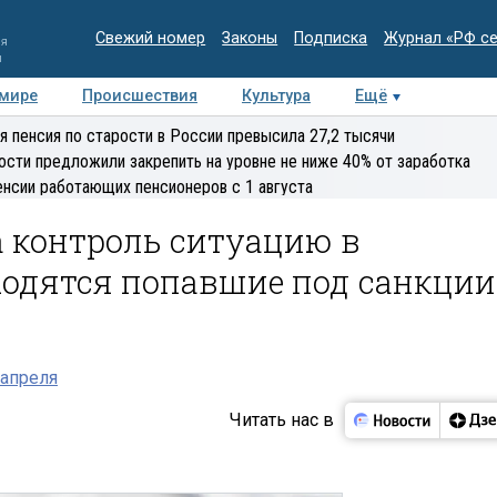
Свежий номер
Законы
Подписка
Журнал «РФ с
ия
и
 мире
Происшествия
Культура
Ещё
Медиацентр
Интервью
Колумнисты
Делова
я пенсия по старости в России превысила 27,2 тысячи
эксперт
ости предложили закрепить на уровне не ниже 40% от заработка
енсии работающих пенсионеров с 1 августа
а контроль ситуацию в
ходятся попавшие под санкции
 апреля
Читать нас в