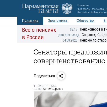
Издание
Федерального Собран
Российской Федераци
Политика
Экономика
Общество
В
Все о пенсиях
Фото
Авторы
Персоны
Мнения
Регионы
Пенсионеров в Р
08:17
Соцфонд: Средн
два дня назад
в России
Пенсию по старо
04.08.2026
Сенаторы предложил
совершенствованию 
Поделиться
11.02.2019 16:02
Автор:
Артем Борисов