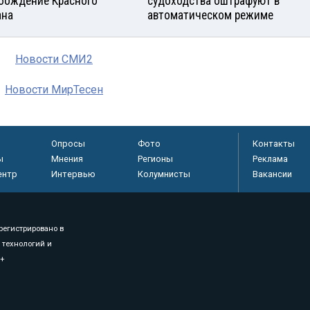
бождение Красного
судоходства оштрафуют в
ана
автоматическом режиме
Новости СМИ2
Новости МирТесен
Опросы
Фото
Контакты
ы
Мнения
Регионы
Реклама
ентр
Интервью
Колумнисты
Вакансии
регистрировано в
 технологий и
8+
.