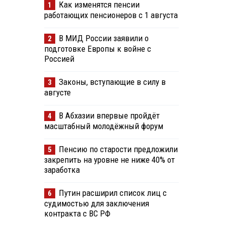
Как изменятся пенсии
1
работающих пенсионеров с 1 августа
В МИД России заявили о
2
подготовке Европы к войне с
Россией
Законы, вступающие в силу в
3
августе
В Абхазии впервые пройдёт
4
масштабный молодёжный форум
Пенсию по старости предложили
5
закрепить на уровне не ниже 40% от
заработка
Путин расширил список лиц с
6
судимостью для заключения
контракта с ВС РФ