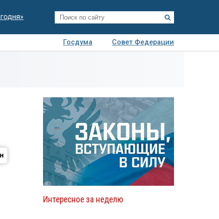
егодня»
Госдума
Совет Федерации
я
Авто
Недвижимость
Технологии
иза
Интересное за неделю