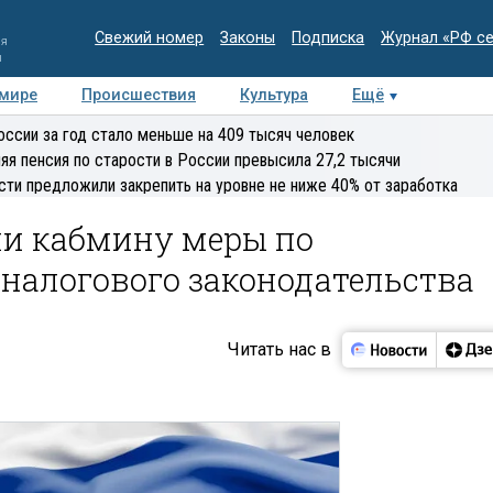
Свежий номер
Законы
Подписка
Журнал «РФ с
ия
и
 мире
Происшествия
Культура
Ещё
Медиацентр
Интервью
Колумнисты
Делова
оссии за год стало меньше на 409 тысяч человек
эксперт
яя пенсия по старости в России превысила 27,2 тысячи
сти предложили закрепить на уровне не ниже 40% от заработка
и кабмину меры по
налогового законодательства
Читать нас в