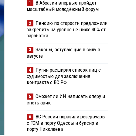
В Абхазии впервые пройдёт
1
масштабный молодёжный форум
Пенсию по старости предложили
2
закрепить на уровне не ниже 40% от
заработка
Законы, вступающие в силу в
3
августе
Путин расширил список лиц с
4
судимостью для заключения
контракта с ВС РФ
Сможет ли ИИ написать оперу и
5
спеть арию
ВС России поразили резервуары
6
с ГСМ в порту Одессы и буксир в
порту Николаева