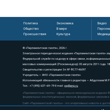
Политика
Экономика
Видео
Общество
В мире
Персон
Происшествия
Культура
Медиац
© «Парламентская газета», 2026 г.
Электронное периодическое издание «Парламентская газета» за
Федеральной службе по надзору в сфере связи, информационных
массовых коммуникаций (Роскомнадзор) 05 августа 2011 года. 1
Свидетельство о регистрации Эл № ФС77-46097
Учредитель — АНО «Парламентская газета»
Исполняющий обязанности главного редактора — Абдуллаев М.Р
Тел.: +7 (495) 637–69–79 E-mail:
pg@pnp.ru
«Парламентская газета» - официальное еженедельное издание Фе
федеральных конституционных законов, федеральных законов и а
Сайт «Парламентской газеты» - это оперативные новости и дост
«Парламентской газеты» активная ссылка на pnp.ru обязательна.