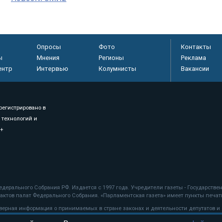
Опросы
Фото
Контакты
ы
Мнения
Регионы
Реклама
ентр
Интервью
Колумнисты
Вакансии
регистрировано в
 технологий и
8+
.
дерального Собрания РФ. Издается с 1997 года. Учредители газеты - Государств
ктов палат Федерального Собрания. «Парламентская газета» имеет пункты печати
оверная информация о принимаемых в стране законах и деятельности депутатов и