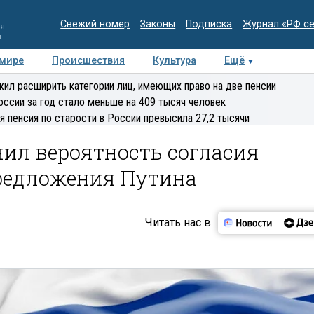
Свежий номер
Законы
Подписка
Журнал «РФ с
ия
и
 мире
Происшествия
Культура
Ещё
Медиацентр
Интервью
Колумнисты
Делова
ил расширить категории лиц, имеющих право на две пенсии
эксперт
оссии за год стало меньше на 409 тысяч человек
я пенсия по старости в России превысила 27,2 тысячи
ил вероятность согласия
редложения Путина
Читать нас в