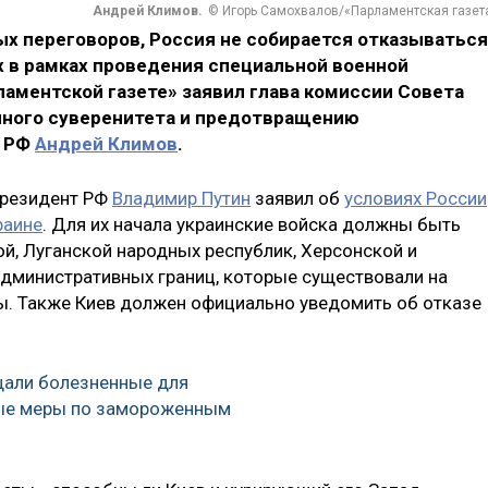
Андрей Климов.
© Игорь Самохвалов/«Парламентская газет
ых переговоров, Россия не собирается отказываться
х в рамках проведения специальной военной
ламентской газете» заявил глава комиссии Совета
нного суверенитета и предотвращению
а РФ
Андрей Климов
.
Президент РФ
Владимир Путин
заявил об
условиях России
раине
. Для их начала украинские войска должны быть
й, Луганской народных республик, Херсонской и
административных границ, которые существовали на
ы. Также Киев должен официально уведомить об отказе
али болезненные для
ые меры по замороженным