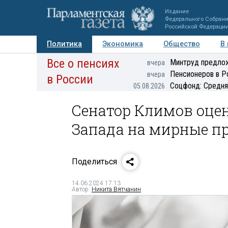
Издание
Федерального Собран
Российской Федераци
Политика
Экономика
Общество
В
Все о пенсиях
Фото
Авторы
Персоны
Мнения
Регионы
Минтруд предлож
вчера
Пенсионеров в Р
вчера
в России
Соцфонд: Средня
05.08.2026
Сенатор Климов оцен
Запада на мирные п
Поделиться
14.06.2024 17:13
Автор:
Никита Вятчанин