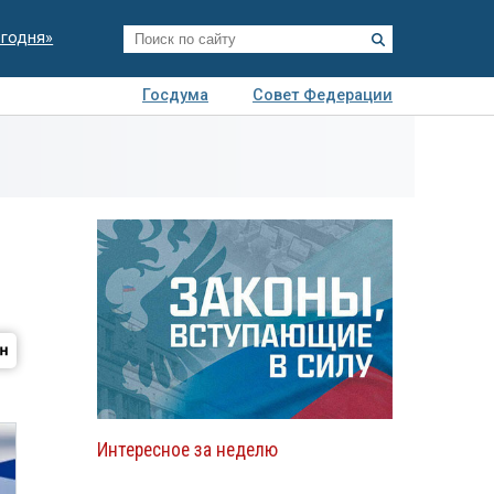
егодня»
Госдума
Совет Федерации
я
Авто
Недвижимость
Технологии
иза
Интересное за неделю