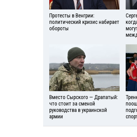
Протесты в Венгрии:
Серг
политический кризис набирает
когд
обороты
могу
межд
Вместо Сырского — Драпатый:
Трен
что стоит за сменой
поощ
руководства в украинской
подг
армии
спор