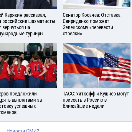
ей Карякин рассказал,
Сенатор Косачев: Отставка
а российские шахматисты
Свириденко поможет
т вернуться на
Зеленскому «перевести
ународные турниры
стрелки»
еров предложили
ТАСС: Уиткофф и Кушнер могут
рять выплатами за
приехать в Россию в
отовку успешных
ближайшие недели
тсменов
Новости СМИ2