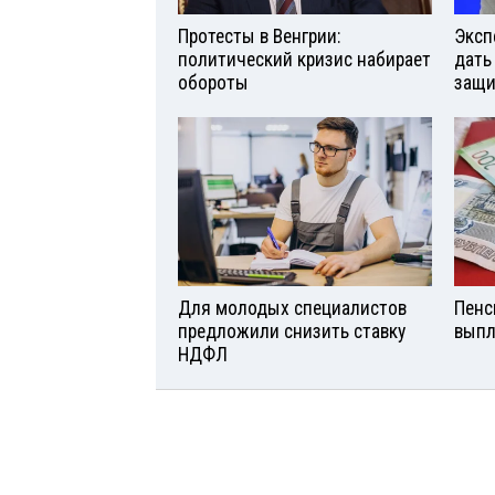
Протесты в Венгрии:
Эксп
политический кризис набирает
дать
обороты
защи
Для молодых специалистов
Пенс
предложили снизить ставку
выпл
НДФЛ