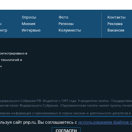
Опросы
Фото
Контакты
ы
Мнения
Регионы
Реклама
ентр
Интервью
Колумнисты
Вакансии
регистрировано в
 технологий и
8+
.
дерального Собрания РФ. Издается с 1997 года. Учредители газеты - Государств
ктов палат Федерального Собрания. «Парламентская газета» имеет пункты печати
оверная информация о принимаемых в стране законах и деятельности депутатов и
льзуя сайт pnp.ru, Вы соглашаетесь с
использованием файлов c
ехнологии
СОГЛАСЕН