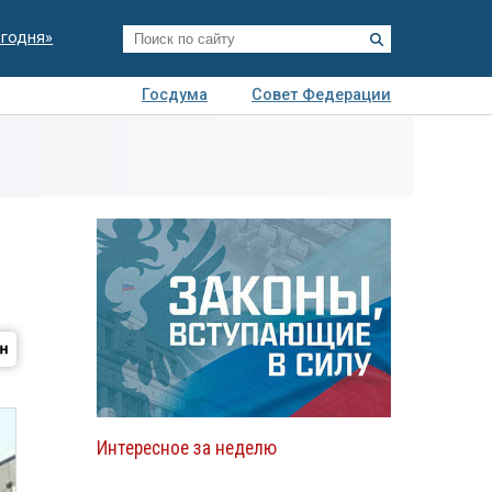
егодня»
Госдума
Совет Федерации
я
Авто
Недвижимость
Технологии
иза
Интересное за неделю