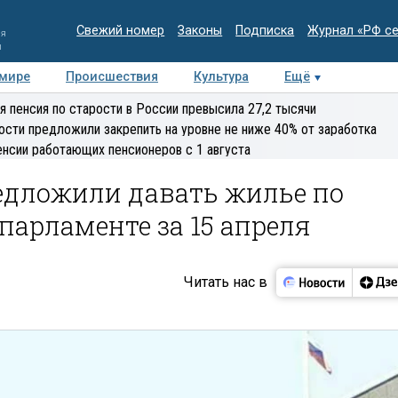
Свежий номер
Законы
Подписка
Журнал «РФ с
ия
и
 мире
Происшествия
Культура
Ещё
Медиацентр
Интервью
Колумнисты
Делова
я пенсия по старости в России превысила 27,2 тысячи
эксперт
ости предложили закрепить на уровне не ниже 40% от заработка
енсии работающих пенсионеров с 1 августа
едложили давать жилье по
парламенте за 15 апреля
Читать нас в