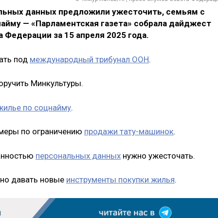
льных данных предложили ужесточить, семьям с
найму — «Парламентская газета» собрала дайджест
Федерации за 15 апреля 2025 года.
ать под
международный трибунал ООН
.
оручить Минкультуры.
жилье по соцнайму
.
 меры по ограничению
продажи тату-машинок
.
ранностью
персональных данных
нужно ужесточать.
жно давать новые
инструменты покупки жилья
.