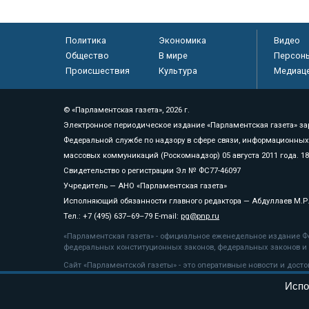
Политика
Экономика
Видео
Общество
В мире
Персон
Происшествия
Культура
Медиац
© «Парламентская газета», 2026 г.
Электронное периодическое издание «Парламентская газета» за
Федеральной службе по надзору в сфере связи, информационных
массовых коммуникаций (Роскомнадзор) 05 августа 2011 года. 1
Свидетельство о регистрации Эл № ФС77-46097
Учредитель — АНО «Парламентская газета»
Исполняющий обязанности главного редактора — Абдуллаев М.Р
Тел.: +7 (495) 637–69–79 E-mail:
pg@pnp.ru
«Парламентская газета» - официальное еженедельное издание Фе
федеральных конституционных законов, федеральных законов и а
Сайт «Парламентской газеты» - это оперативные новости и дост
«Парламентской газеты» активная ссылка на pnp.ru обязательна.
Испо
На информационном ресурсе применяются
рекомендательные т
Положение о защите персональных данных