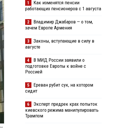
Как изменятся пенсии
1
работающих пенсионеров с 1 августа
Владимир Джабаров — о том,
2
зачем Европе Армения
Законы, вступающие в силу в
3
августе
В МИД России заявили о
4
подготовке Европы к войне с
Россией
Ереван рубит сук, на котором
5
сидит
Эксперт предрек крах попыток
6
киевского режима манипулировать
Трампом
ии