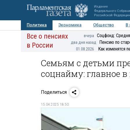
Издание
Федерального Собран
Российской Федераци
Политика
Экономика
Общество
В
Все о пенсиях
Фото
Авторы
Персоны
Мнения
Регионы
Соцфонд: Средня
вчера
Пенсию по стар
два дня назад
в России
Как изменятся п
01.08.2026
Семьям с детьми пр
соцнайму: главное в 
Поделиться
15.04.2025 18:50