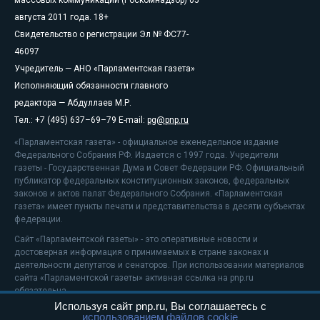
массовых коммуникаций (Роскомнадзор) 05
августа 2011 года. 18+
Свидетельство о регистрации Эл № ФС77-
46097
Учредитель — АНО «Парламентская газета»
Исполняющий обязанности главного
редактора — Абдуллаев М.Р.
Тел.: +7 (495) 637–69–79 E-mail:
pg@pnp.ru
«Парламентская газета» - официальное еженедельное издание
Федерального Собрания РФ. Издается с 1997 года. Учредители
газеты - Государственная Дума и Совет Федерации РФ. Официальный
публикатор федеральных конституционных законов, федеральных
законов и актов палат Федерального Собрания. «Парламентская
газета» имеет пункты печати и представительства в десяти субъектах
федерации.
Сайт «Парламентской газеты» - это оперативные новости и
достоверная информация о принимаемых в стране законах и
деятельности депутатов и сенаторов. При использовании материалов
сайта «Парламентской газеты» активная ссылка на pnp.ru
обязательна.
Используя сайт pnp.ru, Вы соглашаетесь с
На информационном ресурсе применяются
рекомендательные
использованием файлов cookie