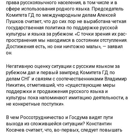
права рус­скоязычного населения, в том числе и в
сфере использования родного языка. Председатель
Комитета ГД по между­народным делам Алексей
Пушков считает, что до сих пор не выработана четкая
государственная политика по поддержке русской
культуры и языка за рубежом. «С точки зрения их рас­
пространения мы находимся в состо­янии отступления.
Достижения есть, но они ничтожно малы», — заявил
он.
Негативную оценку ситуации с рус­ским языком за
рубежом дал и первый зампред Комитета ГД по
делам СНГ и связям с соотечественниками Влади­мир
Никитин, отметивший, что «су­ществующие меры
поддержки и про­движения русского языка и
культуры пока напоминают имитацию деятель­ности, а
не конкретные поступки».
В чем Россотрудничество и Госду­ма видят пути
выхода из сложившейся ситуации? Константин
Косачев счита­ет, что, во-первых, следует повышать