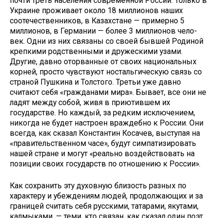
почти треть на­селения современной России. Только в
Украине проживает около 18 мил­лионов наших
соотечественников, в Казахстане — примерно 5
миллионов, в Германии — более 3 миллионов чело­
век. Одни из них связаны со своей быв­шей Родиной
крепкими родственными и дружескими узами.
Другие, давно оторванные от своих национальных
корней, просто чувствуют ностальги­ческую связь со
страной Пушкина и Толстого. Третьи уже давно
считают себя «гражданами мира». Бывает, все они не
ладят между собой, живя в при­ютившем их
государстве. Но каждый, за редким исключением,
никогда не бу­дет настроен враждебно к России. Они
всегда, как сказал Константин Коса­чев, выступая на
«правительственном часе», будут симпатизировать
нашей стране и могут «реально воздейство­вать на
позиции своих государств по отношению к России».
Как сохранить эту духовную бли­зость разных по
характеру и убежде­ниям людей, продолжающих и за
гра­ницей считать себя русскими, татара­ми, якутами,
калмыками, — теми, кто связан, как сказал один поэт,