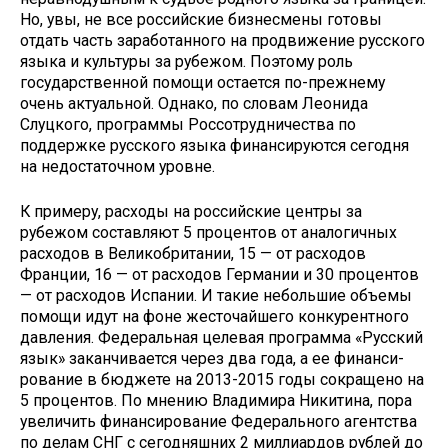
Но, увы, не все российские бизнесмены готовы
отдать часть заработанного на продви­жение русского
языка и культуры за рубежом. Поэтому роль
государствен­ной помощи остается по-прежнему
очень актуальной. Однако, по словам Леонида
Слуцкого, программы Россотрудничества по
поддержке русского языка финансируются сегодня
на не­достаточном уровне.
К примеру, расходы на российские центры за
рубежом составляют 5 про­центов от аналогичных
расходов в Великобритании, 15 — от расходов
Франции, 16 — от расходов Германии и 30 процентов
— от расходов Испании. И такие небольшие объемы
помощи идут на фоне жесточайшего конку­рентного
давления. Федеральная целе­вая программа «Русский
язык» закан­чивается через два года, а ее финанси­
рование в бюджете на 2013-2015 годы сокращено на
5 процентов. По мнению Владимира Никитина, пора
увеличить финансирование Федерального агент­ства
по делам СНГ с сегодняшних 2 миллиардов рублей до