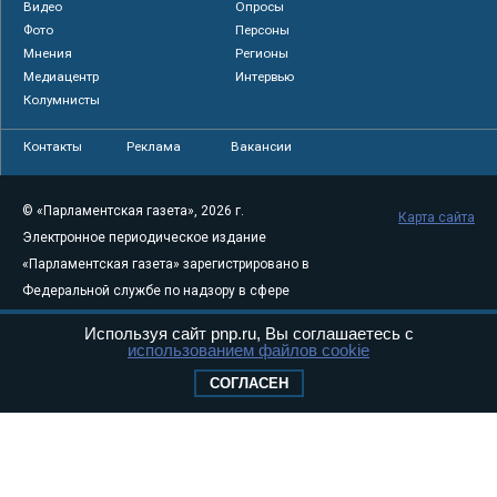
Видео
Опросы
Фото
Персоны
Мнения
Регионы
Медиацентр
Интервью
Колумнисты
Контакты
Реклама
Вакансии
© «Парламентская газета», 2026 г.
Карта сайта
Электронное периодическое издание
«Парламентская газета» зарегистрировано в
Федеральной службе по надзору в сфере
связи, информационных технологий и
Используя сайт pnp.ru, Вы соглашаетесь с
массовых коммуникаций (Роскомнадзор) 05
использованием файлов cookie
августа 2011 года. 18+
СОГЛАСЕН
Свидетельство о регистрации Эл № ФС77-
46097
Учредитель — АНО «Парламентская газета»
Исполняющий обязанности главного