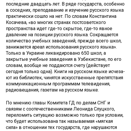
последние двадцать лет. В ряде госу­дарств, особенно
в соседних, препода­вание и изучение русского языка
прак­тически сошло на нет. По словам Кон­стантина
Косачева, «во многих странах постсоветского
пространства идет где-то скрытое, где-то явное
давление на позиции русского языка. Сокращается
количество учебных заведений, пре­жде всего школ,
занижается ареал ис­пользования русского языка».
Только в Украине ликвидировано 650 школ, а
закрытые учебные заведения в Узбеки­стане, по его
словам, вообще не подда­ются счету (действует
сегодня только одна). Книги на русском языке исчеза­
ют из библиотек, чинятся искусствен­ные препятствия
коммуникационным программам телевидения,
радиовеща­ния, газетам на русском языке.
По мнению главы Комитета ГД по делам СНГ и
связям с соотечественни­ками Леонида Слуцкого,
переломить ситуацию возможно только при усло­вии,
что будет использована так назы­ваемая «мягкая
сила» в отношении тех государств, где нарушаются