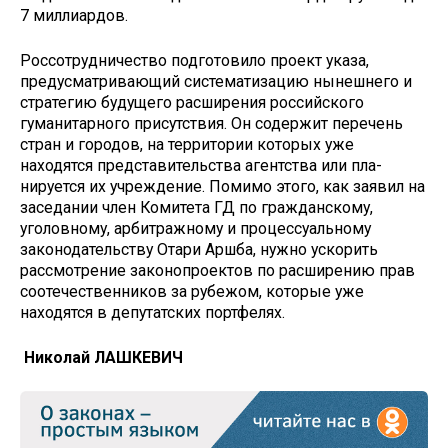
7 миллиардов.
Россотрудничество подготовило проект указа,
предусматривающий систематизацию нынешнего и
стра­тегию будущего расширения россий­ского
гуманитарного присутствия. Он содержит перечень
стран и городов, на территории которых уже
находятся представительства агентства или пла­
нируется их учреждение. Помимо это­го, как заявил на
заседании член Ко­митета ГД по гражданскому,
уголовно­му, арбитражному и процессуальному
законодательству Отари Аршба, нуж­но ускорить
рассмотрение законопро­ектов по расширению прав
соотече­ственников за рубежом, которые уже
находятся в депутатских портфелях.
Николай ЛАШКЕВИЧ