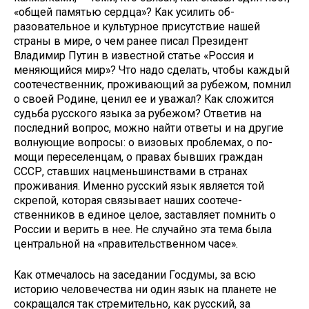
«общей памятью сердца»? Как усилить об­
разовательное и культурное присут­ствие нашей
страны в мире, о чем ра­нее писал Президент
Владимир Путин в известной статье «Россия и
меняю­щийся мир»? Что надо сделать, чтобы каждый
соотечественник, проживающий за рубежом, помнил
о своей Ро­дине, ценил ее и уважал? Как сложит­ся
судьба русского языка за рубежом? Ответив на
последний вопрос, можно найти ответы и на другие
волнующие вопросы: о визовых проблемах, о по­
мощи переселенцам, о правах бывших граждан
СССР, ставших нацменьшин­ствами в странах
проживания. Именно русский язык является той
скрепой, которая связывает наших соотече­
ственников в единое целое, заставляет помнить о
России и верить в нее. Не случайно эта тема была
центральной на «правительственном часе».
Как отмечалось на заседании Гос­думы, за всю
историю человечества ни один язык на планете не
сокращал­ся так стремительно, как русский, за