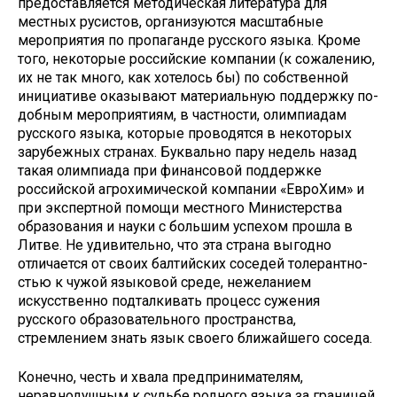
предостав­ляется методическая литература для
местных русистов, организуются мас­штабные
мероприятия по пропаганде русского языка. Кроме
того, некото­рые российские компании (к сожа­лению,
их не так много, как хотелось бы) по собственной
инициативе ока­зывают материальную поддержку по­
добным мероприятиям, в частности, олимпиадам
русского языка, которые проводятся в некоторых
зарубежных странах. Буквально пару недель назад
такая олимпиада при финансовой под­держке
российской агрохимической компании «ЕвроХим» и
при эксперт­ной помощи местного Министерства
образования и науки с большим успе­хом прошла в
Литве. Не удивительно, что эта страна выгодно
отличается от своих балтийских соседей толерантно­
стью к чужой языковой среде, нежела­нием
искусственно подталкивать про­цесс сужения
русского образователь­ного пространства,
стремлением знать язык своего ближайшего соседа.
Конечно, честь и хвала предпри­нимателям,
неравнодушным к судьбе родного языка за границей.