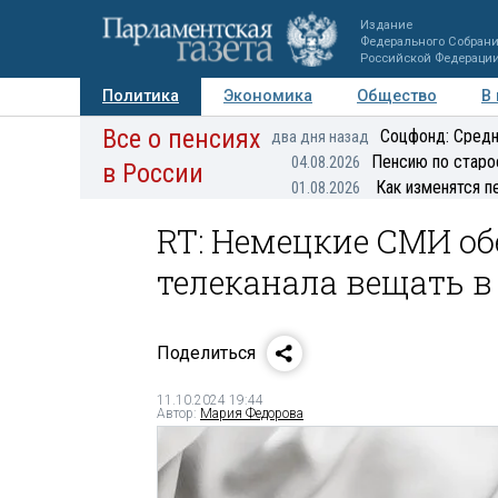
Издание
Федерального Собран
Российской Федераци
Политика
Экономика
Общество
В
Все о пенсиях
Фото
Авторы
Персоны
Мнения
Регионы
Соцфонд: Средн
два дня назад
Пенсию по старо
04.08.2026
в России
Как изменятся п
01.08.2026
RT: Немецкие СМИ о
телеканала вещать в
Поделиться
11.10.2024 19:44
Автор:
Мария Федорова