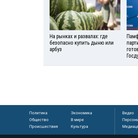
На рынках и развалах: где
Памф
безопасно купить дыню или
парт
арбуз
гото
Госд
Политика
Экономика
Видео
Общество
В мире
Персон
Происшествия
Культура
Медиац