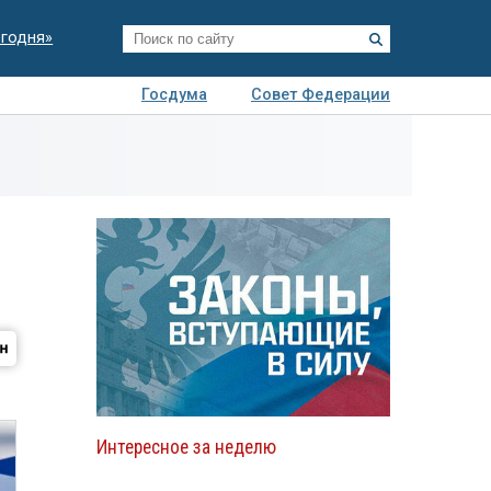
егодня»
Госдума
Совет Федерации
я
Авто
Недвижимость
Технологии
иза
Интересное за неделю