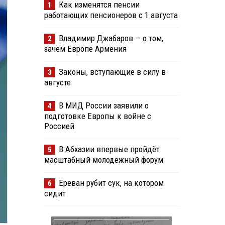
Как изменятся пенсии
1
работающих пенсионеров с 1 августа
Владимир Джабаров — о том,
2
зачем Европе Армения
Законы, вступающие в силу в
3
августе
В МИД России заявили о
4
подготовке Европы к войне с
Россией
В Абхазии впервые пройдёт
5
масштабный молодёжный форум
Ереван рубит сук, на котором
6
сидит