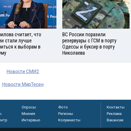
илова считает, что
ВС России поразили
ии стали лучше
резервуары с ГСМ в порту
виться к выборам в
Одессы и буксир в порту
уму
Николаева
Новости СМИ2
Новости МирТесен
Опросы
Фото
Контакты
ы
Мнения
Регионы
Реклама
ентр
Интервью
Колумнисты
Вакансии