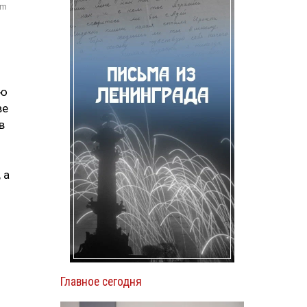
om
ую
ве
в
 а
Главное сегодня