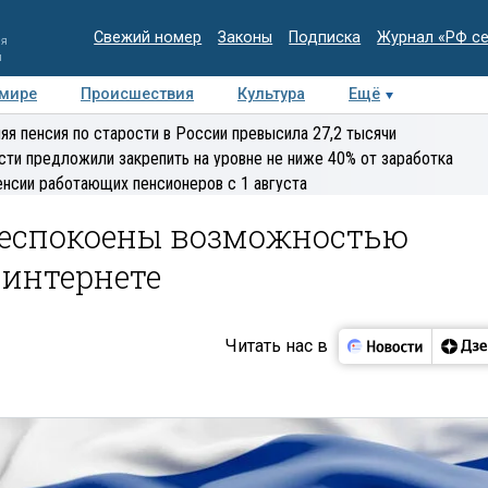
Свежий номер
Законы
Подписка
Журнал «РФ с
ия
и
 мире
Происшествия
Культура
Ещё
Медиацентр
Интервью
Колумнисты
Делова
яя пенсия по старости в России превысила 27,2 тысячи
эксперт
сти предложили закрепить на уровне не ниже 40% от заработка
енсии работающих пенсионеров с 1 августа
беспокоены возможностью
 интернете
Читать нас в