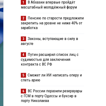
В Абхазии впервые пройдёт
1
масштабный молодёжный форум
Пенсию по старости предложили
2
закрепить на уровне не ниже 40% от
заработка
Законы, вступающие в силу в
3
августе
Путин расширил список лиц с
4
судимостью для заключения
контракта с ВС РФ
Сможет ли ИИ написать оперу и
5
спеть арию
ВС России поразили резервуары
6
с ГСМ в порту Одессы и буксир в
порту Николаева