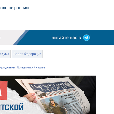
 больше россиян
сдума
Совет Федерации
пиридонов
,
Владимир Якушев