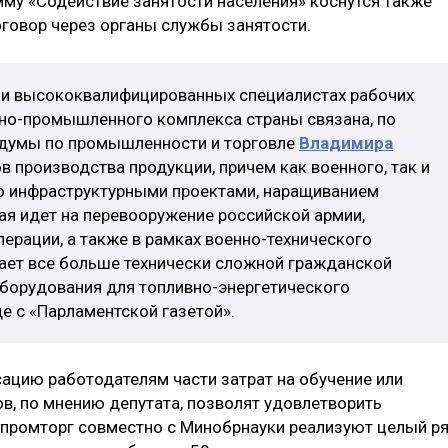
му «Содействие занятости населения» коснутся также
говор через органы службы занятости.
 и высококвалифицированных специалистах рабочих
но-промышленного комплекса страны связана, по
сдумы по промышленности и торговле
Владимира
в производства продукции, причем как военного, так и
о инфраструктурными проектами, наращиванием
ая идет на перевооружение российской армии,
ерации, а также в рамках военно-технического
ает все больше технически сложной гражданской
оборудования для топливно-энергетического
де с «Парламентской газетой».
ацию работодателям части затрат на обучение или
, по мнению депутата, позволят удовлетворить
промторг совместно с Минобрнауки реализуют целый р