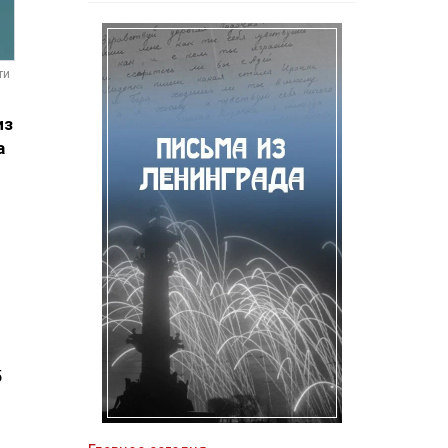
ти
из
а
5