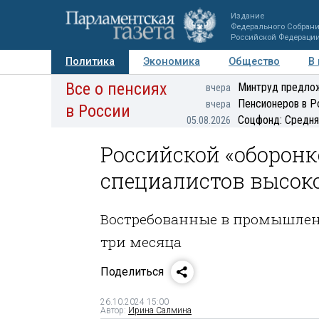
Издание
Федерального Собран
Российской Федераци
Политика
Экономика
Общество
В
Все о пенсиях
Фото
Авторы
Персоны
Мнения
Регионы
Минтруд предлож
вчера
Пенсионеров в Р
вчера
в России
Соцфонд: Средня
05.08.2026
Российской «оборонк
специалистов высок
Востребованные в промышлен
три месяца
Поделиться
26.10.2024 15:00
Автор:
Ирина Салмина