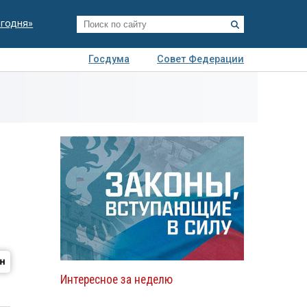
егодня»
Госдума
Совет Федерации
я
Авто
Недвижимость
Технологии
иза
Интересное за неделю