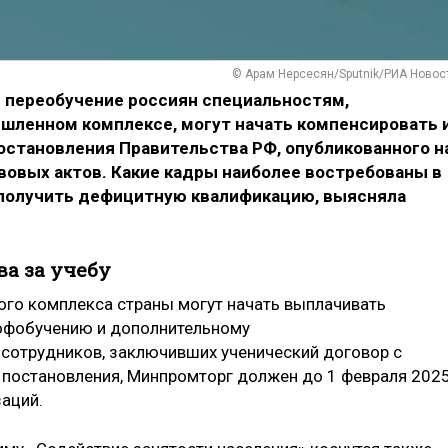
© Арам Нерсесян/Sputnik/РИА Новос
и переобучение россиян специальностям,
шленном комплексе, могут начать компенсировать 
остановления Правительства РФ, опубликованного н
вовых актов. Какие кадры наиболее востребованы в
 получить дефицитную квалификацию, выясняла
ва за учебу
о комплекса страны могут начать выплачивать
рофобучению и дополнительному
сотрудников, заключивших ученический договор с
 постановления, Минпромторг должен до 1 февраля 202
заций.