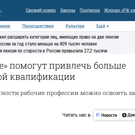
Свежий номер
Законы
Подписка
Журнал «РФ с
ия
и
 мире
Происшествия
Культура
Ещё
Медиацентр
Интервью
Колумнисты
Делова
ил расширить категории лиц, имеющих право на две пенсии
эксперт
оссии за год стало меньше на 409 тысяч человек
я пенсия по старости в России превысила 27,2 тысячи
е» помогут привлечь больше
ой квалификации
ности рабочие профессии можно освоить за
Читать нас в