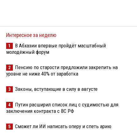
Интересное за неделю
В Абхазии впервые пройдёт масштабный
1
молодёжный форум
Пенсию по старости предложили закрепить на
2
уровне не ниже 40% от заработка
Законы, вступающие в силу в августе
3
Путин расширил список лиц с судимостью для
4
заключения контракта с ВС РФ
Сможет ли ИИ написать оперу и спеть арию
5