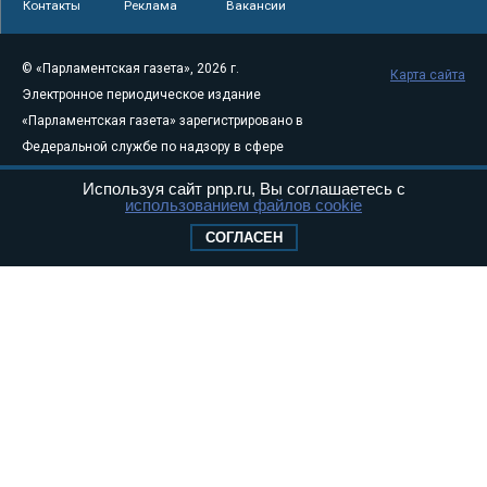
Контакты
Реклама
Вакансии
© «Парламентская газета», 2026 г.
Карта сайта
Электронное периодическое издание
«Парламентская газета» зарегистрировано в
Федеральной службе по надзору в сфере
связи, информационных технологий и
Используя сайт pnp.ru, Вы соглашаетесь с
массовых коммуникаций (Роскомнадзор) 05
использованием файлов cookie
августа 2011 года. 18+
СОГЛАСЕН
Свидетельство о регистрации Эл № ФС77-
46097
Учредитель — АНО «Парламентская газета»
Исполняющий обязанности главного
редактора — Абдуллаев М.Р.
Тел.: +7 (495) 637–69–79 E-mail:
pg@pnp.ru
«Парламентская газета» - официальное еженедельное издание
Федерального Собрания РФ. Издается с 1997 года. Учредители
газеты - Государственная Дума и Совет Федерации РФ. Официальный
публикатор федеральных конституционных законов, федеральных