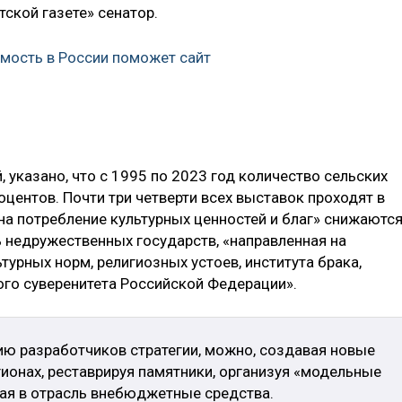
тской газете» сенатор.
мость в России поможет сайт
, указано, что с 1995 по 2023 год количество сельских
оцентов. Почти три четверти всех выставок проходят в
на потребление культурных ценностей и благ» снижаются
ь недружественных государств, «направленная на
урных норм, религиозных устоев, института брака,
ого суверенитета Российской Федерации».
ию разработчиков стратегии, можно, создавая новые
гионах, реставрируя памятники, организуя «модельные
кая в отрасль внебюджетные средства.