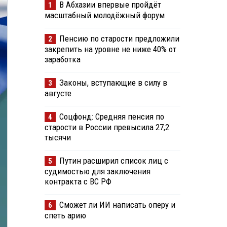
В Абхазии впервые пройдёт
1
масштабный молодёжный форум
Пенсию по старости предложили
2
закрепить на уровне не ниже 40% от
заработка
Законы, вступающие в силу в
3
августе
Соцфонд: Средняя пенсия по
4
старости в России превысила 27,2
тысячи
Путин расширил список лиц с
5
судимостью для заключения
контракта с ВС РФ
Сможет ли ИИ написать оперу и
6
спеть арию