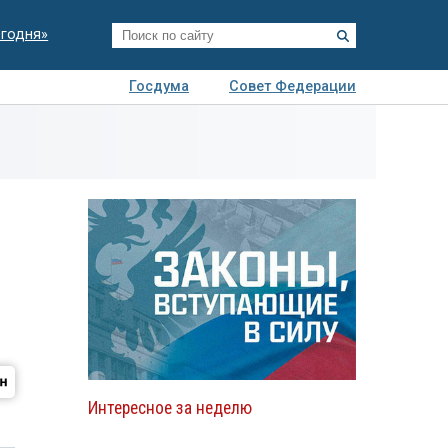
егодня»
Госдума
Совет Федерации
я
Авто
Недвижимость
Технологии
иза
Интересное за неделю