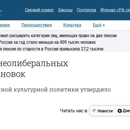
Свежий номер
Законы
Подписка
Журнал «РФ с
ия
и
 мире
Происшествия
Культура
Ещё
Медиацентр
Интервью
Колумнисты
Делова
жил расширить категории лиц, имеющих право на две пенсии
эксперт
России за год стало меньше на 409 тысяч человек
я пенсия по старости в России превысила 27,2 тысячи
 неолиберальных
ановок
нной культурной политики утвердило
Читать нас в