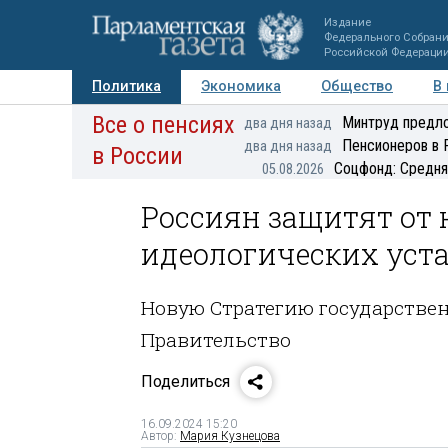
Издание
Федерального Собран
Российской Федераци
Политика
Экономика
Общество
В
Все о пенсиях
Фото
Авторы
Персоны
Мнения
Регионы
Минтруд предло
два дня назад
Пенсионеров в 
два дня назад
в России
Соцфонд: Средня
05.08.2026
Россиян защитят от
идеологических уст
Новую Стратегию государстве
Правительство
Поделиться
16.09.2024 15:20
Автор:
Мария Кузнецова