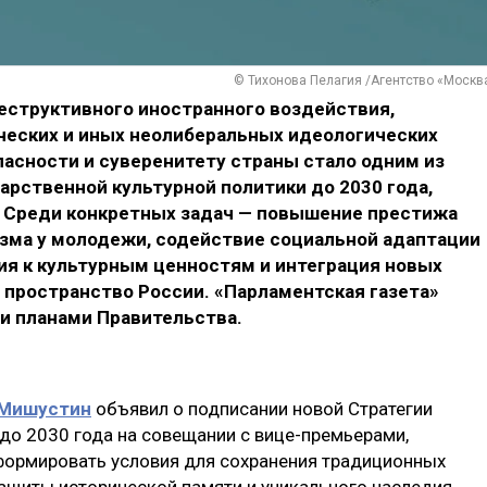
© Тихонова Пелагия /Агентство «Москв
еструктивного иностранного воздействия,
ческих и иных неолиберальных идеологических
асности и суверенитету страны стало одним из
арственной культурной политики до 2030 года,
 Среди конкретных задач — повышение престижа
изма у молодежи, содействие социальной адаптации
ия к культурным ценностям и интеграция новых
 пространство России. «Парламентская газета»
и планами Правительства.
 Мишустин
объявил о подписании новой Стратегии
 до 2030 года на совещании с вице-премьерами,
формировать условия для сохранения традиционных
защиты исторической памяти и уникального наследия