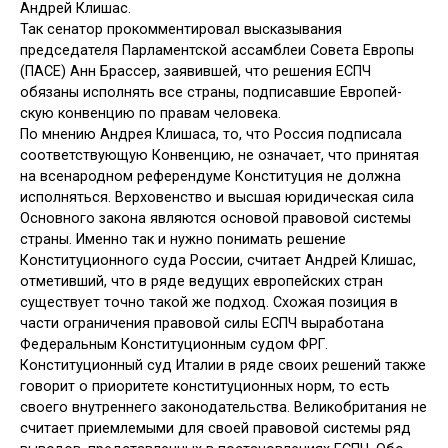
Андрей Клишас.
Так сенатор прокомментировал высказывания
председателя Парла­ментской ассамблеи Совета Европы
(ПАСЕ) Анн Брассер, заявившей, что решения ЕСПЧ
обязаны исполнять все страны, подписавшие Европей­
скую конвенцию по правам человека.
По мнению Андрея Клишаса, то, что Россия подписала
соответству­ющую Конвенцию, не означает, что принятая
на всенародном референ­думе Конституция не должна
исполняться. Верховенство и высшая юри­дическая сила
Основного закона являются основой правовой системы
страны. Именно так и нужно понимать решение
Конституционного суда России, считает Андрей Клишас,
отметивший, что в ряде ведущих ев­ропейских стран
существует точно такой же подход. Схожая позиция в
части ограничения правовой силы ЕСПЧ выработана
Федеральным Кон­ституционным судом ФРГ.
Конституционный суд Италии в ряде своих решений также
говорит о приоритете конституционных норм, то есть
своего внутреннего законодательства. Великобритания не
считает при­емлемыми для своей правовой системы ряд