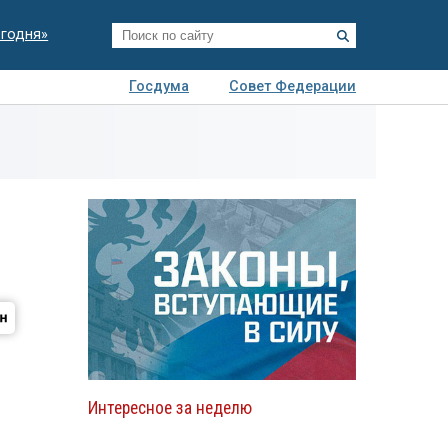
егодня»
Госдума
Совет Федерации
я
Авто
Недвижимость
Технологии
иза
Интересное за неделю