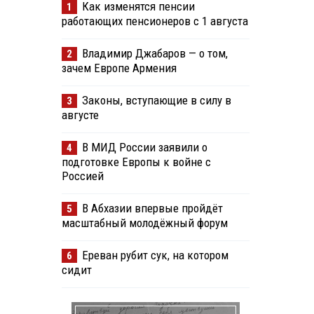
Как изменятся пенсии
1
работающих пенсионеров с 1 августа
Владимир Джабаров — о том,
2
зачем Европе Армения
Законы, вступающие в силу в
3
августе
В МИД России заявили о
4
подготовке Европы к войне с
Россией
В Абхазии впервые пройдёт
5
масштабный молодёжный форум
Ереван рубит сук, на котором
6
сидит