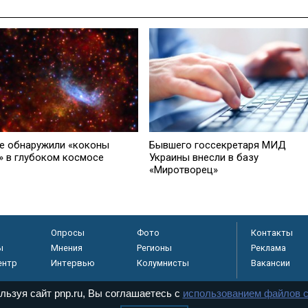
е обнаружили «коконы
Бывшего госсекретаря МИД
» в глубоком космосе
Украины внесли в базу
«Миротворец»
Опросы
Фото
Контакты
ы
Мнения
Регионы
Реклама
ентр
Интервью
Колумнисты
Вакансии
льзуя сайт pnp.ru, Вы соглашаетесь с
использованием файлов c