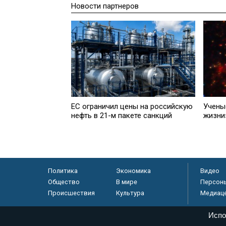
Новости партнеров
ЕС ограничил цены на российскую
Учены
нефть в 21-м пакете санкций
жизни
Политика
Экономика
Видео
Общество
В мире
Персон
Происшествия
Культура
Медиац
Испо
© «Парламентская газета», 2026 г.