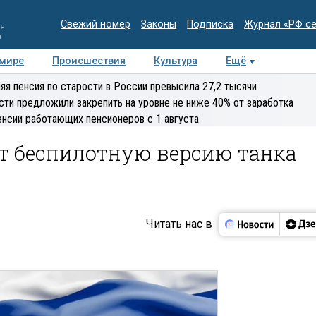
Свежий номер
Законы
Подписка
Журнал «РФ с
ия
и
 мире
Происшествия
Культура
Ещё
Медиацентр
Интервью
Колумнисты
Делова
яя пенсия по старости в России превысила 27,2 тысячи
эксперт
сти предложили закрепить на уровне не ниже 40% от заработка
енсии работающих пенсионеров с 1 августа
ит беспилотную версию танка
Читать нас в