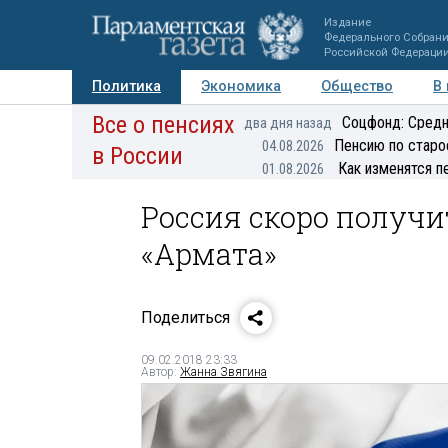
Издание
Федерального Собран
Российской Федераци
Политика
Экономика
Общество
В
Все о пенсиях
Фото
Авторы
Персоны
Мнения
Регионы
Соцфонд: Средн
два дня назад
Пенсию по старо
04.08.2026
в России
Как изменятся п
01.08.2026
Россия скоро получ
«Армата»
Поделиться
09.02.2018 23:33
Автор:
Жанна Звягина