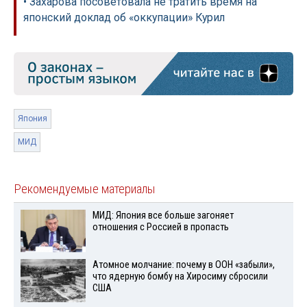
• Захарова посоветовала не тратить время на
японский доклад об «оккупации» Курил
Япония
МИД
Рекомендуемые материалы
МИД: Япония все больше загоняет
отношения с Россией в пропасть
Атомное молчание: почему в ООН «забыли»,
что ядерную бомбу на Хиросиму сбросили
США