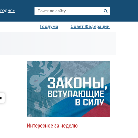
егодня»
Госдума
Совет Федерации
я
Авто
Недвижимость
Технологии
иза
Интересное за неделю