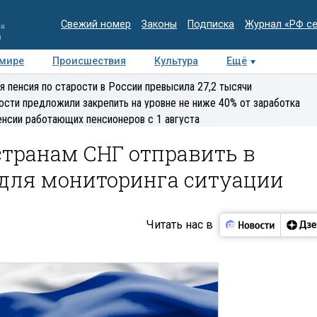
Свежий номер
Законы
Подписка
Журнал «РФ с
ия
и
 мире
Происшествия
Культура
Ещё
Медиацентр
Интервью
Колумнисты
Делова
я пенсия по старости в России превысила 27,2 тысячи
эксперт
ости предложили закрепить на уровне не ниже 40% от заработка
енсии работающих пенсионеров с 1 августа
странам СНГ отправить в
для мониторинга ситуации
Читать нас в