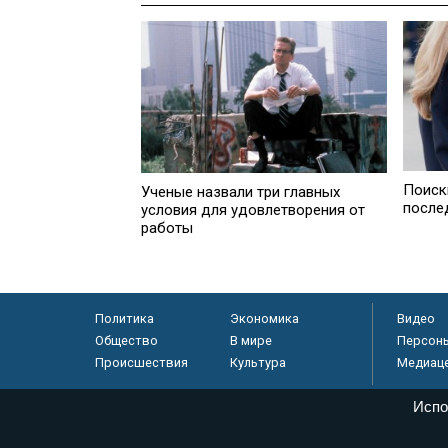
Поиск
Ученые назвали три главных
после
условия для удовлетворения от
работы
Политика
Экономика
Видео
Общество
В мире
Персон
Происшествия
Культура
Медиац
Испо
© «Парламентская газета», 2026 г.
Электронное периодическое издание «Парламентская газета» за