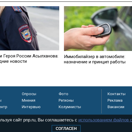
и Героя России Асылханова:
Иммобилайзер в автомобиле:
дние новости
назначение и принцип работы
Опросы
Фото
Контакты
ы
Мнения
Регионы
Реклама
ентр
Интервью
Колумнисты
Вакансии
льзуя сайт pnp.ru, Вы соглашаетесь с
использованием файлов c
СОГЛАСЕН
регистрировано в