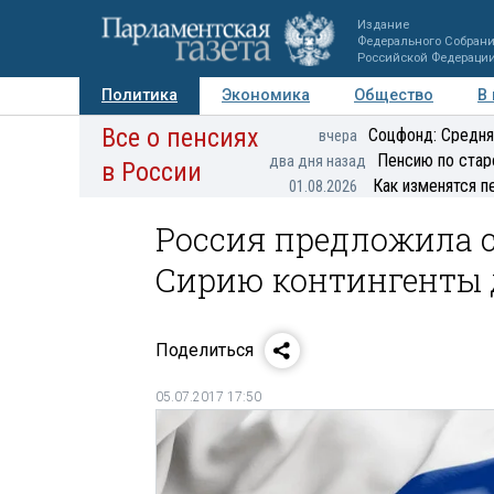
Издание
Федерального Собран
Российской Федераци
Политика
Экономика
Общество
В
Все о пенсиях
Фото
Авторы
Персоны
Мнения
Регионы
Соцфонд: Средня
вчера
Пенсию по стар
два дня назад
в России
Как изменятся п
01.08.2026
Россия предложила 
Сирию контингенты 
Поделиться
05.07.2017 17:50