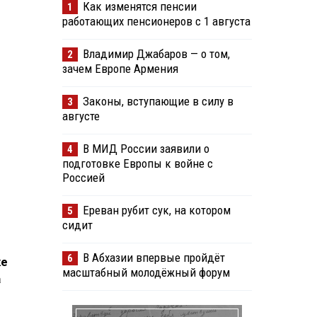
Как изменятся пенсии
1
работающих пенсионеров с 1 августа
Владимир Джабаров — о том,
2
зачем Европе Армения
Законы, вступающие в силу в
3
августе
В МИД России заявили о
4
подготовке Европы к войне с
Россией
Ереван рубит сук, на котором
5
сидит
В Абхазии впервые пройдёт
6
ке
масштабный молодёжный форум
а