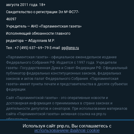
августа 2011 года. 18+
Свидетельство о регистрации Эл № ФС77-
46097
Учредитель — АНО «Парламентская газета»
Исполняющий обязанности главного
редактора — Абдуллаев М.Р.
Тел.: +7 (495) 637–69–79 E-mail:
pg@pnp.ru
«Парламентская газета» - официальное еженедельное издание
Федерального Собрания РФ. Издается с 1997 года. Учредители
газеты - Государственная Дума и Совет Федерации РФ. Официальный
публикатор федеральных конституционных законов, федеральных
законов и актов палат Федерального Собрания. «Парламентская
газета» имеет пункты печати и представительства в десяти субъектах
федерации.
Сайт «Парламентской газеты» - это оперативные новости и
достоверная информация о принимаемых в стране законах и
деятельности депутатов и сенаторов. При использовании материалов
сайта «Парламентской газеты» активная ссылка на pnp.ru
обязательна.
Используя сайт pnp.ru, Вы соглашаетесь с
На информационном ресурсе применяются
рекомендательные
использованием файлов cookie
технологии