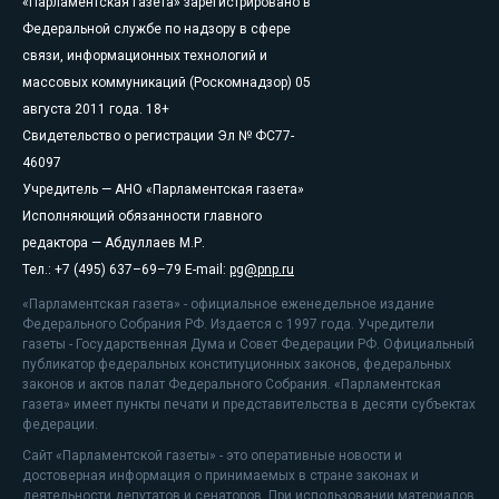
«Парламентская газета» зарегистрировано в
Федеральной службе по надзору в сфере
связи, информационных технологий и
массовых коммуникаций (Роскомнадзор) 05
августа 2011 года. 18+
Свидетельство о регистрации Эл № ФС77-
46097
Учредитель — АНО «Парламентская газета»
Исполняющий обязанности главного
редактора — Абдуллаев М.Р.
Тел.: +7 (495) 637–69–79 E-mail:
pg@pnp.ru
«Парламентская газета» - официальное еженедельное издание
Федерального Собрания РФ. Издается с 1997 года. Учредители
газеты - Государственная Дума и Совет Федерации РФ. Официальный
публикатор федеральных конституционных законов, федеральных
законов и актов палат Федерального Собрания. «Парламентская
газета» имеет пункты печати и представительства в десяти субъектах
федерации.
Сайт «Парламентской газеты» - это оперативные новости и
достоверная информация о принимаемых в стране законах и
деятельности депутатов и сенаторов. При использовании материалов