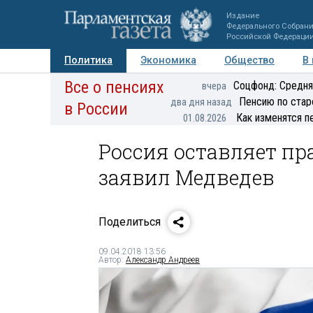
Издание
Федерального Собран
Российской Федераци
Политика
Экономика
Общество
В
Все о пенсиях
Фото
Авторы
Персоны
Мнения
Регионы
Соцфонд: Средня
вчера
Пенсию по стар
два дня назад
в России
Как изменятся п
01.08.2026
Россия оставляет пр
заявил Медведев
Поделиться
09.04.2018 13:56
Автор:
Александр Андреев