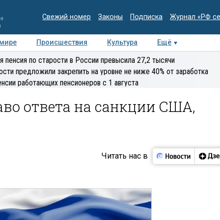
Свежий номер
Законы
Подписка
Журнал «РФ с
ия
и
 мире
Происшествия
Культура
Ещё
Медиацентр
Интервью
Колумнисты
Делова
я пенсия по старости в России превысила 27,2 тысячи
эксперт
ости предложили закрепить на уровне не ниже 40% от заработка
енсии работающих пенсионеров с 1 августа
аво ответа на санкции США,
Читать нас в