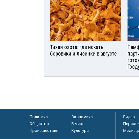
Тихая охота: где искать
Памф
боровики и лисички в августе
парт
гото
Госд
Политика
Экономика
Видео
Общество
В мире
Персон
Происшествия
Культура
Медиац