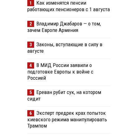
Как изменятся пенсии
1
работающих пенсионеров с 1 августа
Владимир Джабаров — о том,
2
зачем Европе Армения
Законы, вступающие в силу в
3
августе
В МИД России заявили о
4
подготовке Европы к войне с
Россией
Ереван рубит сук, на котором
5
сидит
Эксперт предрек крах попыток
6
киевского режима манипулировать
Трампом