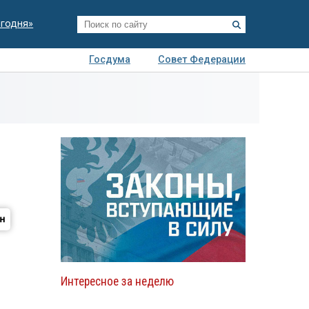
егодня»
Госдума
Совет Федерации
я
Авто
Недвижимость
Технологии
иза
Интересное за неделю