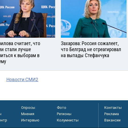
илова считает, что
Захарова: Россия сожалеет,
ии стали лучше
что Белград не отреагировал
виться к выборам в
на выпады Стефанчука
уму
Новости СМИ2
Опросы
Фото
Контакты
ы
Мнения
Регионы
Реклама
ентр
Интервью
Колумнисты
Вакансии