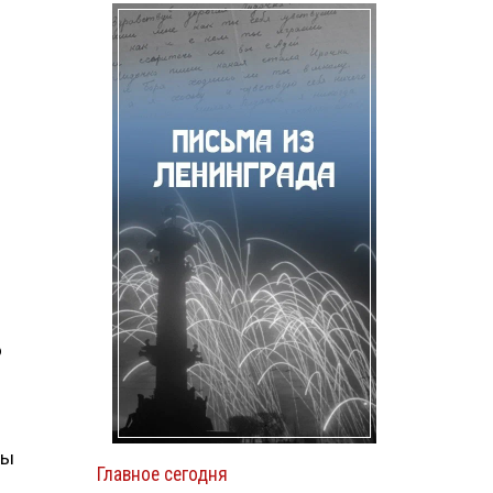
о
ны
Главное сегодня