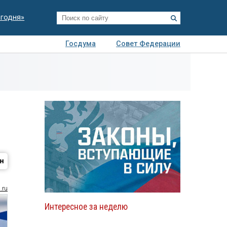
егодня»
Госдума
Совет Федерации
я
Авто
Недвижимость
Технологии
иза
.ru
Интересное за неделю