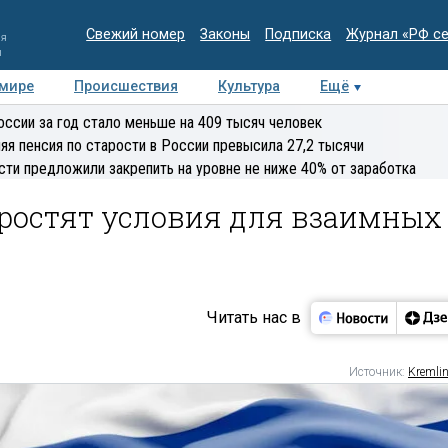
Свежий номер
Законы
Подписка
Журнал «РФ с
ия
и
 мире
Происшествия
Культура
Ещё
Медиацентр
Интервью
Колумнисты
Делова
оссии за год стало меньше на 409 тысяч человек
эксперт
яя пенсия по старости в России превысила 27,2 тысячи
сти предложили закрепить на уровне не ниже 40% от заработка
простят условия для взаимных
Читать нас в
Источник:
Kremlin