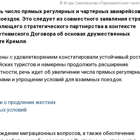
© Игорь Самохвалов/«Парламентская газет
ть число прямых регулярных и чартерных авиарейсо
оездок. Это следует из совместного заявления стр
лющего стратегического партнерства в контексте
етнамского Договора об основах дружественных
те Кремля.
роны с удовлетворением констатировали устойчивый рос
йских туристов и намерены продолжить расширение
стности, речь идет об увеличении числа прямых регулярн
нами и упрощении условий для взаимных поездок
и о продлении жестких
ых условий
уждение миграционных вопросов, а также обеспечение