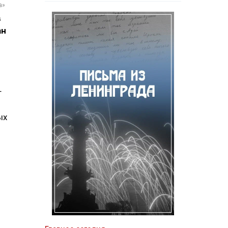
а»
в
ан
т
ых