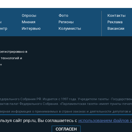
Опросы
Фото
Контакты
ы
Мнения
Регионы
Реклама
ентр
Интервью
Колумнисты
Вакансии
регистрировано в
 технологий и
8+
.
дерального Собрания РФ. Издается с 1997 года. Учредители газеты - Государств
ктов палат Федерального Собрания. «Парламентская газета» имеет пункты печати
оверная информация о принимаемых в стране законах и деятельности депутатов и
льзуя сайт pnp.ru, Вы соглашаетесь с
использованием файлов c
ехнологии
СОГЛАСЕН