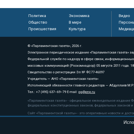
Политика
Экономика
Видео
Общество
В мире
Персон
Происшествия
Культура
Медиац
© «Парламентская газета», 2026 г.
Электронное периодическое издание «Парламентская газета» за
Федеральной службе по надзору в сфере связи, информационных
массовых коммуникаций (Роскомнадзор) 05 августа 2011 года. 1
Свидетельство о регистрации Эл № ФС77-46097
Учредитель — АНО «Парламентская газета»
Исполняющий обязанности главного редактора — Абдуллаев М.Р
Тел.: +7 (495) 637–69–79 E-mail:
pg@pnp.ru
«Парламентская газета» - официальное еженедельное издание Фе
федеральных конституционных законов, федеральных законов и а
Сайт «Парламентской газеты» - это оперативные новости и дост
«Парламентской газеты» активная ссылка на pnp.ru обязательна.
Испо
На информационном ресурсе применяются
рекомендательные т
Положение о защите персональных данных