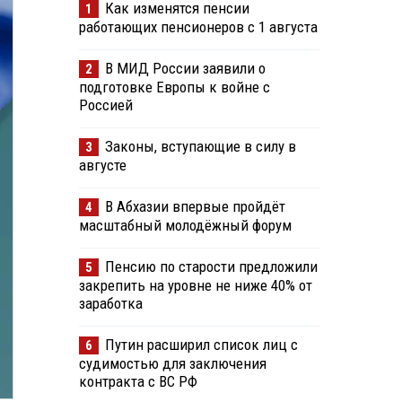
Как изменятся пенсии
1
работающих пенсионеров с 1 августа
В МИД России заявили о
2
подготовке Европы к войне с
Россией
Законы, вступающие в силу в
3
августе
В Абхазии впервые пройдёт
4
масштабный молодёжный форум
Пенсию по старости предложили
5
закрепить на уровне не ниже 40% от
заработка
Путин расширил список лиц с
6
судимостью для заключения
контракта с ВС РФ