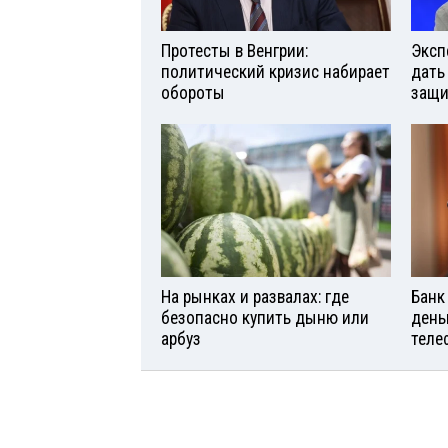
Протесты в Венгрии:
Эксп
политический кризис набирает
дать
обороты
защи
На рынках и развалах: где
Банк
безопасно купить дыню или
день
арбуз
теле