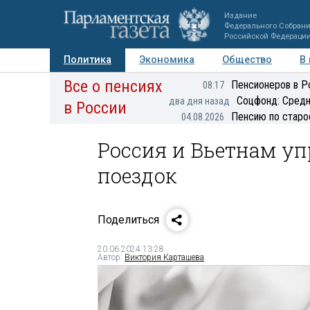
Издание
Федерального Собран
Российской Федераци
Политика
Экономика
Общество
В
Все о пенсиях
Фото
Авторы
Персоны
Мнения
Регионы
Пенсионеров в Р
08:17
Соцфонд: Средн
два дня назад
в России
Пенсию по старо
04.08.2026
Россия и Вьетнам у
поездок
Поделиться
20.06.2024 13:28
Автор:
Виктория Карташева