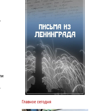
у
ли
»
Главное сегодня