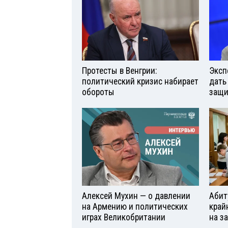
Протесты в Венгрии:
Эксп
политический кризис набирает
дать
обороты
защи
Алексей Мухин — о давлении
Абит
на Армению и политических
край
играх Великобритании
на з