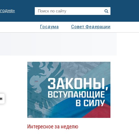
егодня»
Госдума
Совет Федерации
я
Авто
Недвижимость
Технологии
иза
Интересное за неделю