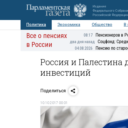
Издание
Федерального Собран
Российской Федераци
Политика
Экономика
Общество
В
Все о пенсиях
Фото
Авторы
Персоны
Мнения
Регионы
Пенсионеров в Р
08:17
Соцфонд: Средн
два дня назад
в России
Пенсию по старо
04.08.2026
Россия и Палестина 
инвестиций
Поделиться
10.10.2017 00:01