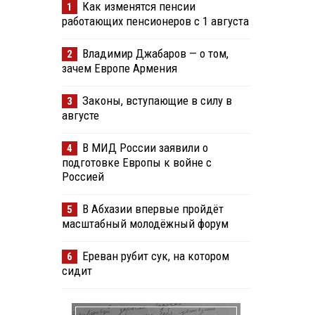
Как изменятся пенсии
1
работающих пенсионеров с 1 августа
Владимир Джабаров — о том,
2
зачем Европе Армения
Законы, вступающие в силу в
3
августе
В МИД России заявили о
4
подготовке Европы к войне с
Россией
В Абхазии впервые пройдёт
5
масштабный молодёжный форум
Ереван рубит сук, на котором
6
сидит