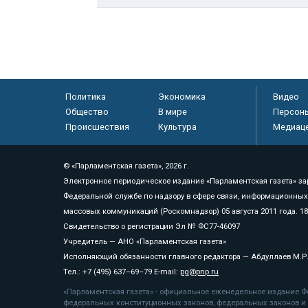
Политика
Экономика
Видео
Общество
В мире
Персон
Происшествия
Культура
Медиац
© «Парламентская газета», 2026 г.
Электронное периодическое издание «Парламентская газета» за
Федеральной службе по надзору в сфере связи, информационных
массовых коммуникаций (Роскомнадзор) 05 августа 2011 года. 1
Свидетельство о регистрации Эл № ФС77-46097
Учредитель — АНО «Парламентская газета»
Исполняющий обязанности главного редактора — Абдуллаев М.Р
Тел.: +7 (495) 637–69–79 E-mail:
pg@pnp.ru
«Парламентская газета» - официальное еженедельное издание Фе
федеральных конституционных законов, федеральных законов и а