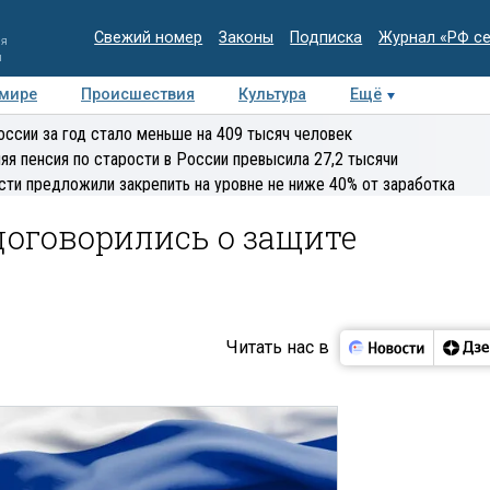
Свежий номер
Законы
Подписка
Журнал «РФ с
ия
и
 мире
Происшествия
Культура
Ещё
Медиацентр
Интервью
Колумнисты
Делова
оссии за год стало меньше на 409 тысяч человек
эксперт
яя пенсия по старости в России превысила 27,2 тысячи
сти предложили закрепить на уровне не ниже 40% от заработка
договорились о защите
Читать нас в