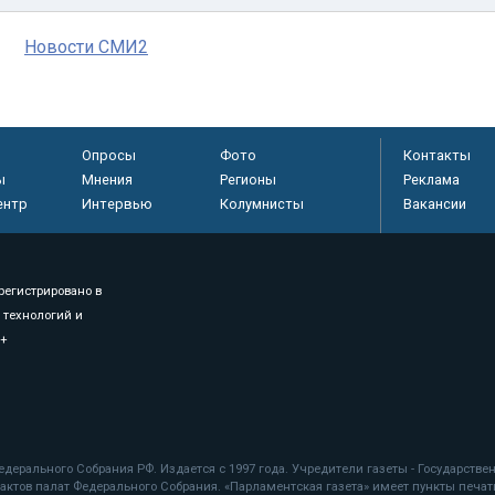
Новости СМИ2
Опросы
Фото
Контакты
ы
Мнения
Регионы
Реклама
ентр
Интервью
Колумнисты
Вакансии
регистрировано в
 технологий и
8+
.
дерального Собрания РФ. Издается с 1997 года. Учредители газеты - Государств
ктов палат Федерального Собрания. «Парламентская газета» имеет пункты печати