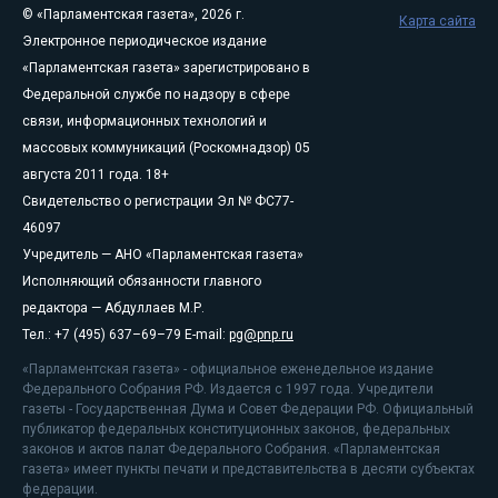
© «Парламентская газета», 2026 г.
Карта сайта
Электронное периодическое издание
«Парламентская газета» зарегистрировано в
Федеральной службе по надзору в сфере
связи, информационных технологий и
массовых коммуникаций (Роскомнадзор) 05
августа 2011 года. 18+
Свидетельство о регистрации Эл № ФС77-
46097
Учредитель — АНО «Парламентская газета»
Исполняющий обязанности главного
редактора — Абдуллаев М.Р.
Тел.: +7 (495) 637–69–79 E-mail:
pg@pnp.ru
«Парламентская газета» - официальное еженедельное издание
Федерального Собрания РФ. Издается с 1997 года. Учредители
газеты - Государственная Дума и Совет Федерации РФ. Официальный
публикатор федеральных конституционных законов, федеральных
законов и актов палат Федерального Собрания. «Парламентская
газета» имеет пункты печати и представительства в десяти субъектах
федерации.