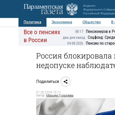
Издание
Федерального Собран
Российской Федераци
Политика
Экономика
Общество
В
Все о пенсиях
Фото
Авторы
Персоны
Мнения
Регионы
Пенсионеров в Р
08:17
Соцфонд: Средн
два дня назад
в России
Пенсию по старо
04.08.2026
Россия блокировала
недопуске наблюдат
Поделиться
21.02.2019 15:11
Автор:
Марьям Гулалиева