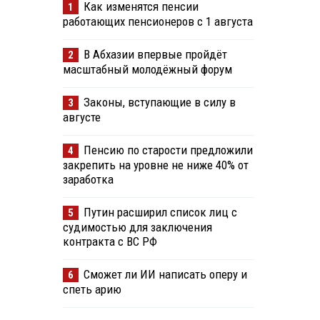
Как изменятся пенсии
1
работающих пенсионеров с 1 августа
В Абхазии впервые пройдёт
2
масштабный молодёжный форум
Законы, вступающие в силу в
3
августе
Пенсию по старости предложили
4
закрепить на уровне не ниже 40% от
заработка
Путин расширил список лиц с
5
судимостью для заключения
контракта с ВС РФ
Сможет ли ИИ написать оперу и
6
спеть арию