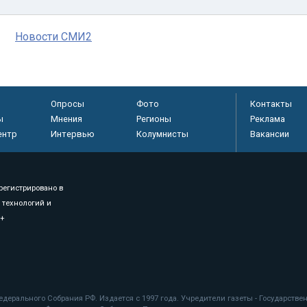
Новости СМИ2
Опросы
Фото
Контакты
ы
Мнения
Регионы
Реклама
ентр
Интервью
Колумнисты
Вакансии
регистрировано в
 технологий и
8+
.
дерального Собрания РФ. Издается с 1997 года. Учредители газеты - Государств