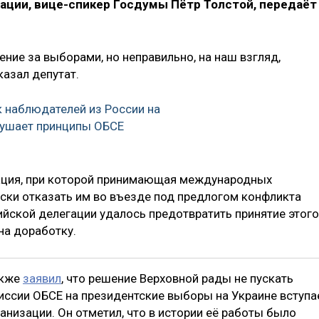
ации, вице-спикер Госдумы Пётр Толстой, передаёт
ние за выборами, но неправильно, на наш взгляд,
казал депутат.
к наблюдателей из России на
рушает принципы ОБСЕ
уация, при которой принимающая международных
ски отказать им во въезде под предлогом конфликта
ийской делегации удалось предотвратить принятие этого
на доработку.
акже
заявил
, что решение Верховной рады не пускать
иссии ОБСЕ на президентские выборы на Украине вступа
ганизации. Он отметил, что в истории её работы было