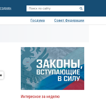
егодня»
Госдума
Совет Федерации
я
Авто
Недвижимость
Технологии
иза
Интересное за неделю