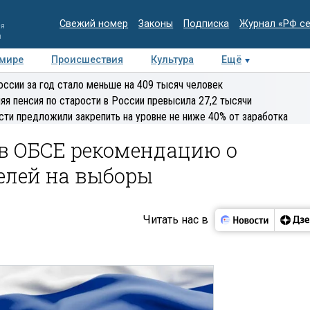
Свежий номер
Законы
Подписка
Журнал «РФ с
ия
и
 мире
Происшествия
Культура
Ещё
Медиацентр
Интервью
Колумнисты
Делова
оссии за год стало меньше на 409 тысяч человек
эксперт
яя пенсия по старости в России превысила 27,2 тысячи
сти предложили закрепить на уровне не ниже 40% от заработка
 в ОБСЕ рекомендацию о
елей на выборы
Читать нас в