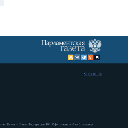
Карта сайта
енная Дума и Совет Федерации РФ. Официальный публикатор