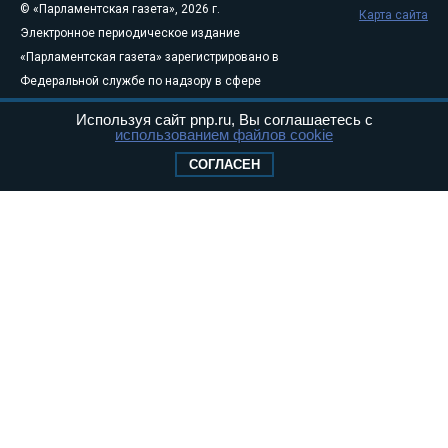
© «Парламентская газета», 2026 г.
Карта сайта
Электронное периодическое издание
«Парламентская газета» зарегистрировано в
Федеральной службе по надзору в сфере
связи, информационных технологий и
Используя сайт pnp.ru, Вы соглашаетесь с
массовых коммуникаций (Роскомнадзор) 05
использованием файлов cookie
августа 2011 года. 18+
СОГЛАСЕН
Свидетельство о регистрации Эл № ФС77-
46097
Учредитель — АНО «Парламентская газета»
Исполняющий обязанности главного
редактора — Абдуллаев М.Р.
Тел.: +7 (495) 637–69–79 E-mail:
pg@pnp.ru
«Парламентская газета» - официальное еженедельное издание
Федерального Собрания РФ. Издается с 1997 года. Учредители
газеты - Государственная Дума и Совет Федерации РФ. Официальный
публикатор федеральных конституционных законов, федеральных
законов и актов палат Федерального Собрания. «Парламентская
газета» имеет пункты печати и представительства в десяти субъектах
федерации.