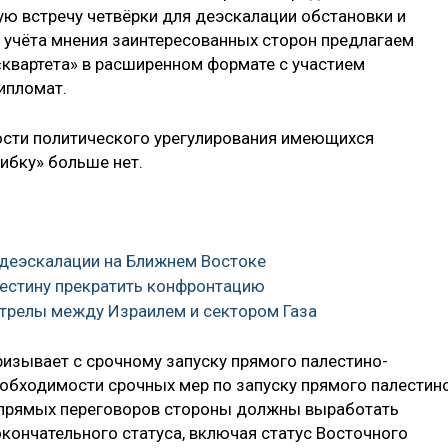
ую встречу четвёрки для деэскалации обстановки и
 учёта мнения заинтересованных сторон предлагаем
«квартета» в расширенном формате с участием
ипломат.
ости политического урегулирования имеющихся
шибку» больше нет.
о деэскалации на Ближнем Востоке
лестину прекратить конфронтацию
стрелы между Израилем и сектором Газа
ризывает с срочному запуску прямого палестино-
еобходимости срочных мер по запуску прямого палестин
е прямых переговоров стороны должны выработать
ончательного статуса, включая статус Восточного