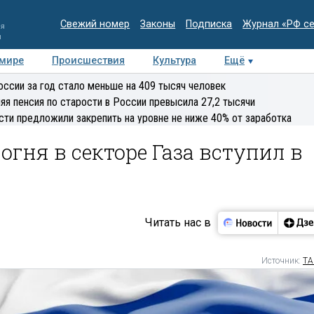
Свежий номер
Законы
Подписка
Журнал «РФ с
ия
и
 мире
Происшествия
Культура
Ещё
Медиацентр
Интервью
Колумнисты
Делова
оссии за год стало меньше на 409 тысяч человек
эксперт
яя пенсия по старости в России превысила 27,2 тысячи
сти предложили закрепить на уровне не ниже 40% от заработка
гня в секторе Газа вступил в
Читать нас в
Источник:
ТА