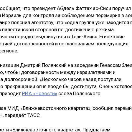
сообщает, что президент Абдель Фаттах ас-Сиси поручил
 и Израиль для контроля за соблюдением перемирия в зо
ире пояснил агентству, что «одна группа уже находится 
 с палестинской стороной по достижению режима
очном порядке выдвинуться в Тель-Авив». Египетские
зацией договоренностей и согласованием последующих
регионе.
анизации Дмитрий Полянский на заседании Генассамбле
то, чтобы договоренность между израильтянами и
а долгосрочной. «Несколько часов назад поступили
о прекращении огня вроде бы достигнута. Очень хотело
 приводит
РИА «Новости»
слова Полянского.
глав МИД «Ближневосточного квартета», сообщил первый
Н, передаёт ТАСС.
сти «Ближневосточного квартета». Предлагаем