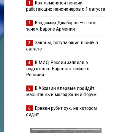
Как изменятся пенсии
1
работающих пенсионеров с 1 августа
Владимир Джабаров — о том,
2
зачем Европе Армения
Законы, вступающие в силу в
3
августе
В МИД России заявили о
4
подготовке Европы к войне с
Россией
В Абхазии впервые пройдёт
5
масштабный молодёжный форум
Ереван рубит сук, на котором
6
сидит