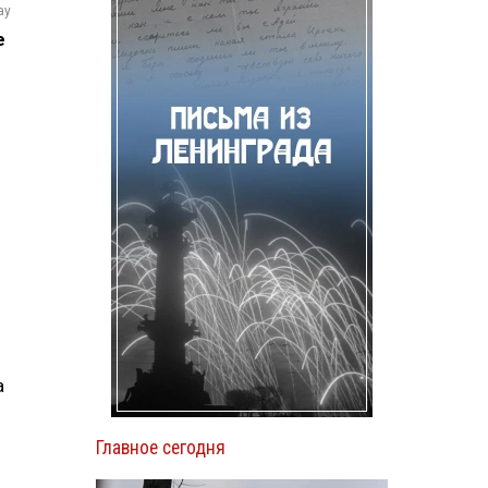
ay
е
а
Главное сегодня