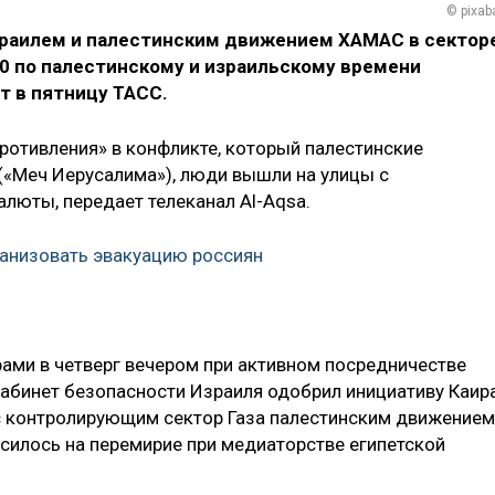
© pixab
раилем и палестинским движением ХАМАС в сектор
:00 по палестинскому и израильскому времени
т в пятницу ТАСС.
ротивления» в конфликте, который палестинские
 («Меч Иерусалима»), люди вышли на улицы с
люты, передает телеканал Al-Aqsa.
ганизовать эвакуацию россиян
ами в четверг вечером при активном посредничестве
кабинет безопасности Израиля одобрил инициативу Каир
с контролирующим сектор Газа палестинским движением
силось на перемирие при медиаторстве египетской