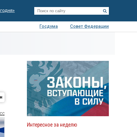
егодня»
Госдума
Совет Федерации
я
Авто
Недвижимость
Технологии
иза
СС
Интересное за неделю