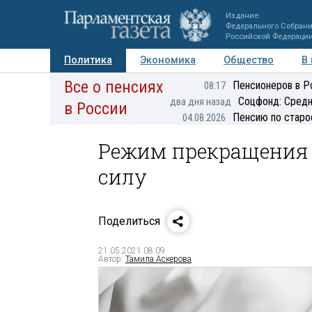
Издание
Федерального Собран
Российской Федераци
Политика
Экономика
Общество
В
Все о пенсиях
Фото
Авторы
Персоны
Мнения
Регионы
Пенсионеров в Р
08:17
Соцфонд: Средн
два дня назад
в России
Пенсию по старо
04.08.2026
Режим прекращения о
силу
Поделиться
21.05.2021 08:09
Автор:
Тамила Аскерова