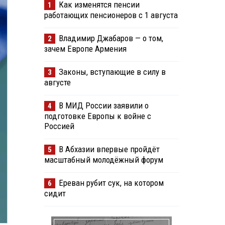
Как изменятся пенсии
1
работающих пенсионеров с 1 августа
Владимир Джабаров — о том,
2
зачем Европе Армения
Законы, вступающие в силу в
3
августе
В МИД России заявили о
4
подготовке Европы к войне с
Россией
В Абхазии впервые пройдёт
5
масштабный молодёжный форум
Ереван рубит сук, на котором
6
сидит