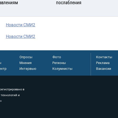
авлениям
послабления
Новости СМИ2
Новости СМИ2
Опросы
Фото
Контакты
ы
Мнения
Регионы
Реклама
ентр
Интервью
Колумнисты
Вакансии
регистрировано в
 технологий и
8+