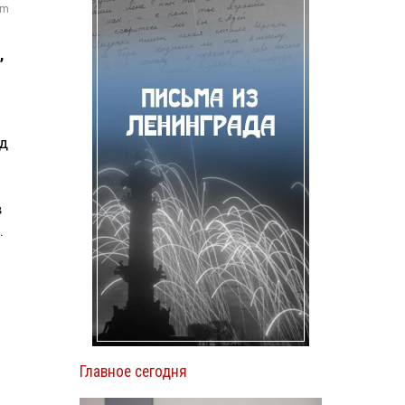
om
,
од
в
.
Главное сегодня