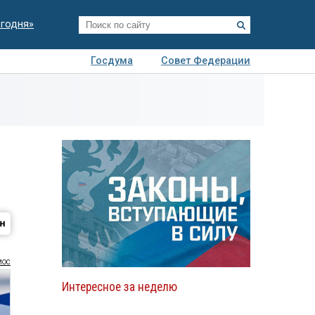
егодня»
Госдума
Совет Федерации
я
Авто
Недвижимость
Технологии
иза
мос
Интересное за неделю