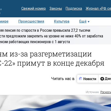
Свежий номер
Законы
Подписка
Журнал «РФ с
ия
и
 мире
Происшествия
Культура
Ещё
Медиацентр
Интервью
Колумнисты
Делова
яя пенсия по старости в России превысила 27,2 тысячи
эксперт
сти предложили закрепить на уровне не ниже 40% от заработка
енсии работающих пенсионеров с 1 августа
м из-за разгерметизации
-22» примут в конце декабря
Читать нас в
Источник:
Роскос