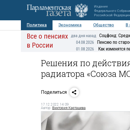
Издание
Федерального Собран
Российской Федераци
Политика
Экономика
Общество
В
Все о пенсиях
Фото
Авторы
Персоны
Мнения
Регионы
Соцфонд: Средн
два дня назад
Пенсию по старо
04.08.2026
в России
Как изменятся п
01.08.2026
Решения по действия
радиатора «Союза МС
Поделиться
17.12.2022 14:09
Автор:
Виктория Карташева