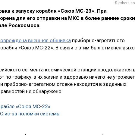
© pxhere.c
вка к запуску корабля «Союз МС-23». При
рена для его отправки на МКС в более ранние сроки
але Роскосмоса.
повреждена внешняя обшивка
приборно-агрегатного
корабля «Союз МС-22». В связи с этим был отменен вых
ссийского сегмента космической станции продолжается 
 по графику, а их жизни и здоровью ничего не угрожает
и приборно-агрегатном отсеке находится в заданных
правностей не обнаружено.
орабле «Союз МС-22»
°С из-за поломки системы