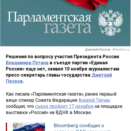
Дмитрий Песков.
© kremlin.ru
Решения по вопросу участия Президента России
Владимира Путина
в съезде партии «Единая
Россия» еще нет, заявил 10 ноября журналистам
пресс-секретарь главы государства
Дмитрий
Песков
.
Как писала «Парламентская газета», ранее первый
вице-спикер Совета Федерации
Андрей Турчак
сообщил, что
съезд пройдет 17 декабря
на площадке
выставки «Россия» на ВДНХ в Москве.
Bloomberg сообщил о