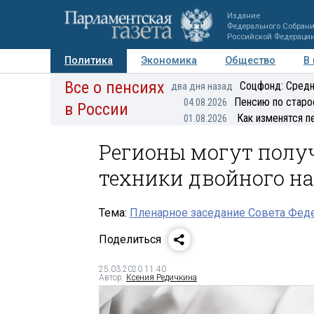
Издание
Федерального Собран
Российской Федераци
Политика
Экономика
Общество
В
Все о пенсиях
Фото
Авторы
Персоны
Мнения
Регионы
Соцфонд: Средн
два дня назад
Пенсию по старо
04.08.2026
в России
Как изменятся п
01.08.2026
Регионы могут полу
техники двойного н
Тема:
Пленарное заседание Совета Феде
Поделиться
25.03.2020 11:40
Автор:
Ксения Редичкина