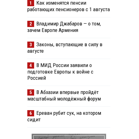
Как изменятся пенсии
1
работающих пенсионеров с 1 августа
Владимир Джабаров — о том,
2
зачем Европе Армения
Законы, вступающие в силу в
3
августе
В МИД России заявили о
4
подготовке Европы к войне с
Россией
В Абхазии впервые пройдёт
5
масштабный молодёжный форум
Ереван рубит сук, на котором
6
сидит