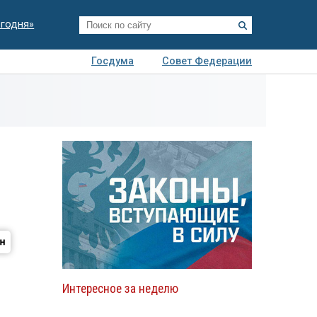
егодня»
Госдума
Совет Федерации
я
Авто
Недвижимость
Технологии
иза
Интересное за неделю