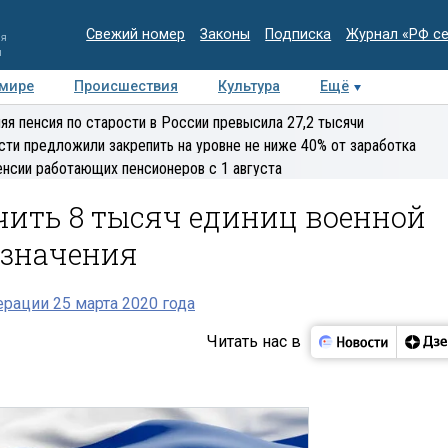
Свежий номер
Законы
Подписка
Журнал «РФ с
ия
и
 мире
Происшествия
Культура
Ещё
Медиацентр
Интервью
Колумнисты
Делова
яя пенсия по старости в России превысила 27,2 тысячи
эксперт
сти предложили закрепить на уровне не ниже 40% от заработка
енсии работающих пенсионеров с 1 августа
чить 8 тысяч единиц военной
азначения
рации 25 марта 2020 года
Читать нас в