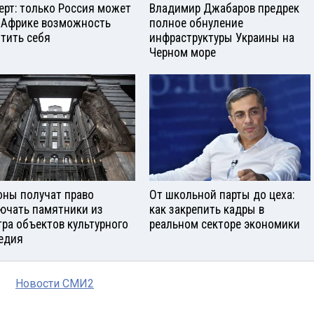
ерт: только Россия может
Владимир Джабаров предрек
 Африке возможность
полное обнуление
тить себя
инфраструктуры Украины на
Черном море
оны получат право
От школьной парты до цеха:
ючать памятники из
как закрепить кадры в
тра объектов культурного
реальном секторе экономики
едия
Новости СМИ2