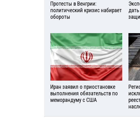
Протесты в Венгрии:
Эксп
политический кризис набирает
дать
обороты
защи
Иран заявил о приостановке
Реги
выполнения обязательств по
искл
меморандуму с США
реес
насл