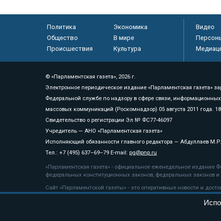
Политика
Экономика
Видео
Общество
В мире
Персон
Происшествия
Культура
Медиац
© «Парламентская газета», 2026 г.
Электронное периодическое издание «Парламентская газета» за
Федеральной службе по надзору в сфере связи, информационных
массовых коммуникаций (Роскомнадзор) 05 августа 2011 года. 1
Свидетельство о регистрации Эл № ФС77-46097
Учредитель — АНО «Парламентская газета»
Исполняющий обязанности главного редактора — Абдуллаев М.Р
Тел.: +7 (495) 637–69–79 E-mail:
pg@pnp.ru
«Парламентская газета» - официальное еженедельное издание Фе
федеральных конституционных законов, федеральных законов и а
Сайт «Парламентской газеты» - это оперативные новости и дост
«Парламентской газеты» активная ссылка на pnp.ru обязательна.
Испо
На информационном ресурсе применяются
рекомендательные т
Положение о защите персональных данных