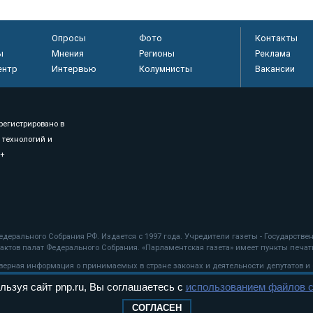
Опросы
Фото
Контакты
ы
Мнения
Регионы
Реклама
ентр
Интервью
Колумнисты
Вакансии
регистрировано в
 технологий и
8+
.
дерального Собрания РФ. Издается с 1997 года. Учредители газеты - Государств
ктов палат Федерального Собрания. «Парламентская газета» имеет пункты печати
оверная информация о принимаемых в стране законах и деятельности депутатов и
льзуя сайт pnp.ru, Вы соглашаетесь с
использованием файлов c
ехнологии
СОГЛАСЕН