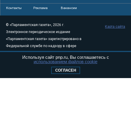
Контакты
Реклама
Вакансии
© «Парламентская газета», 2026 г.
Карта сайта
Электронное периодическое издание
«Парламентская газета» зарегистрировано в
Федеральной службе по надзору в сфере
связи, информационных технологий и
Используя сайт pnp.ru, Вы соглашаетесь с
массовых коммуникаций (Роскомнадзор) 05
использованием файлов cookie
августа 2011 года. 18+
СОГЛАСЕН
Свидетельство о регистрации Эл № ФС77-
46097
Учредитель — АНО «Парламентская газета»
Исполняющий обязанности главного
редактора — Абдуллаев М.Р.
Тел.: +7 (495) 637–69–79 E-mail:
pg@pnp.ru
«Парламентская газета» - официальное еженедельное издание
Федерального Собрания РФ. Издается с 1997 года. Учредители
газеты - Государственная Дума и Совет Федерации РФ. Официальный