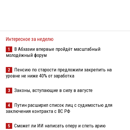
Интересное за неделю
В Абхазии впервые пройдёт масштабный
1
молодёжный форум
Пенсию по старости предложили закрепить на
2
уровне не ниже 40% от заработка
Законы, вступающие в силу в августе
3
Путин расширил список лиц с судимостью для
4
заключения контракта с ВС РФ
Сможет ли ИИ написать оперу и спеть арию
5