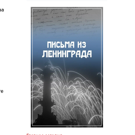
ва
те