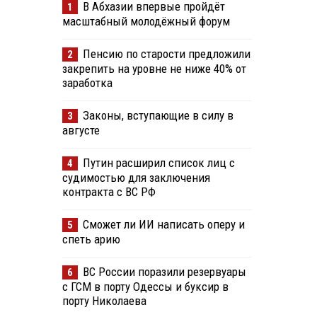
В Абхазии впервые пройдёт
1
масштабный молодёжный форум
Пенсию по старости предложили
2
закрепить на уровне не ниже 40% от
заработка
Законы, вступающие в силу в
3
августе
Путин расширил список лиц с
4
судимостью для заключения
контракта с ВС РФ
Сможет ли ИИ написать оперу и
5
спеть арию
ВС России поразили резервуары
6
с ГСМ в порту Одессы и буксир в
порту Николаева