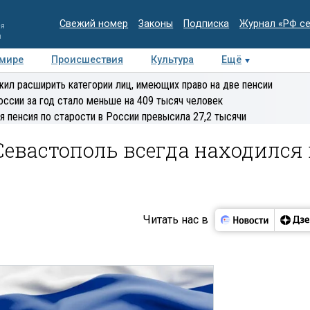
Свежий номер
Законы
Подписка
Журнал «РФ с
ия
и
 мире
Происшествия
Культура
Ещё
Медиацентр
Интервью
Колумнисты
Делова
ил расширить категории лиц, имеющих право на две пенсии
эксперт
оссии за год стало меньше на 409 тысяч человек
я пенсия по старости в России превысила 27,2 тысячи
евастополь всегда находился 
Читать нас в