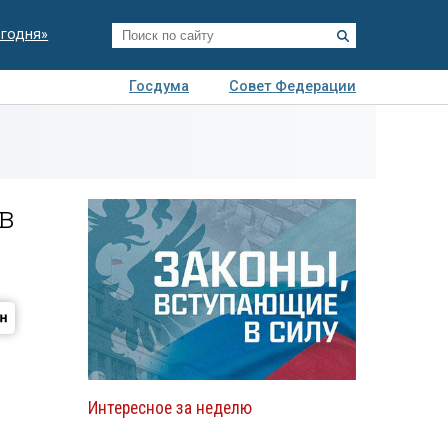
егодня»
Госдума
Совет Федерации
я
Авто
Недвижимость
Технологии
иза
в
Интересное за неделю