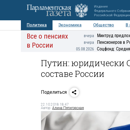
Издание
Федерального Собран
Российской Федераци
Политика
Экономика
Общество
В
Все о пенсиях
Фото
Авторы
Персоны
Мнения
Регионы
Минтруд предлож
вчера
Пенсионеров в Р
вчера
в России
Соцфонд: Средня
05.08.2026
Путин: юридически С
составе России
Поделиться
22.10.2018 18:47
Автор:
Алина Пятигорская