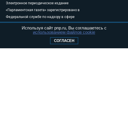
Электронное периодическое издание
«Парламентская газета» зарегистрировано в
Федеральной службе по надзору в сфере
связи, информационных технологий и
Используя сайт pnp.ru, Вы соглашаетесь с
массовых коммуникаций (Роскомнадзор) 05
использованием файлов cookie
августа 2011 года. 18+
СОГЛАСЕН
Свидетельство о регистрации Эл № ФС77-
46097
Учредитель — АНО «Парламентская газета»
Исполняющий обязанности главного
редактора — Абдуллаев М.Р.
Тел.: +7 (495) 637–69–79 E-mail:
pg@pnp.ru
«Парламентская газета» - официальное еженедельное издание
Федерального Собрания РФ. Издается с 1997 года. Учредители
газеты - Государственная Дума и Совет Федерации РФ. Официальный
публикатор федеральных конституционных законов, федеральных
законов и актов палат Федерального Собрания. «Парламентская
газета» имеет пункты печати и представительства в десяти субъектах
федерации.
Сайт «Парламентской газеты» - это оперативные новости и