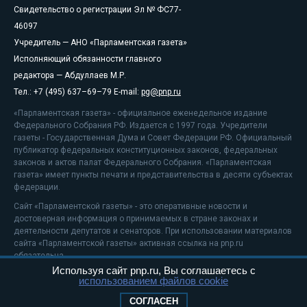
Свидетельство о регистрации Эл № ФС77-
46097
Учредитель — АНО «Парламентская газета»
Исполняющий обязанности главного
редактора — Абдуллаев М.Р.
Тел.: +7 (495) 637–69–79 E-mail:
pg@pnp.ru
«Парламентская газета» - официальное еженедельное издание
Федерального Собрания РФ. Издается с 1997 года. Учредители
газеты - Государственная Дума и Совет Федерации РФ. Официальный
публикатор федеральных конституционных законов, федеральных
законов и актов палат Федерального Собрания. «Парламентская
газета» имеет пункты печати и представительства в десяти субъектах
федерации.
Сайт «Парламентской газеты» - это оперативные новости и
достоверная информация о принимаемых в стране законах и
деятельности депутатов и сенаторов. При использовании материалов
сайта «Парламентской газеты» активная ссылка на pnp.ru
обязательна.
Используя сайт pnp.ru, Вы соглашаетесь с
На информационном ресурсе применяются
рекомендательные
использованием файлов cookie
технологии
Положение о защите персональных данных
СОГЛАСЕН