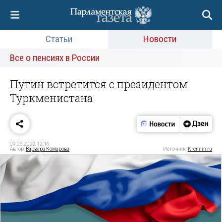
Статьи
Новости
Все о пенсиях в России
Путин встретится с президентом
Туркменистана
09.06.2022 12:16
Автор:
Варвара Комарова
Источник:
Kremlin.ru