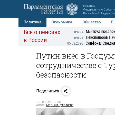
Издание
Федерального Собран
Российской Федераци
Политика
Экономика
Общество
В
Все о пенсиях
Фото
Авторы
Персоны
Мнения
Регионы
Минтруд предлож
вчера
Пенсионеров в Р
вчера
в России
Соцфонд: Средня
05.08.2026
Путин внёс в Госдум
сотрудничестве с Ту
безопасности
Поделиться
17.08.2020 19:20
Автор:
Марьям Гулалиева