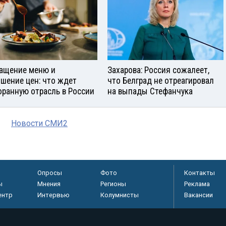
ащение меню и
Захарова: Россия сожалеет,
шение цен: что ждет
что Белград не отреагировал
оранную отрасль в России
на выпады Стефанчука
Новости СМИ2
Опросы
Фото
Контакты
ы
Мнения
Регионы
Реклама
ентр
Интервью
Колумнисты
Вакансии