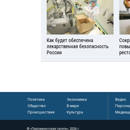
Как будет обеспечена
Сокр
лекарственная безопасность
повы
России
рест
Политика
Экономика
Видео
Общество
В мире
Персон
Происшествия
Культура
Медиац
© «Парламентская газета», 2026 г.