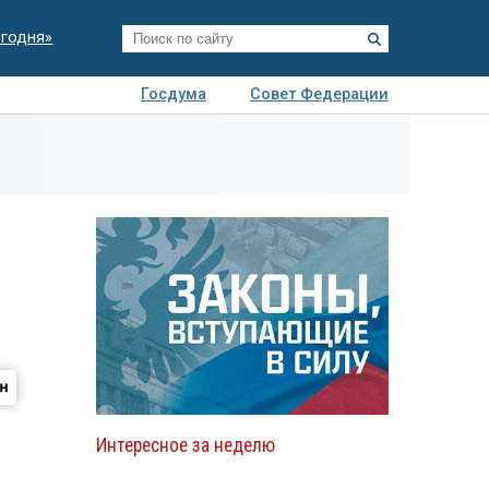
егодня»
Госдума
Совет Федерации
я
Авто
Недвижимость
Технологии
иза
Интересное за неделю