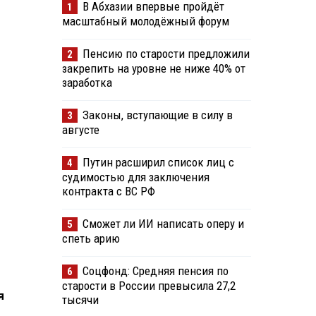
В Абхазии впервые пройдёт
1
масштабный молодёжный форум
Пенсию по старости предложили
2
закрепить на уровне не ниже 40% от
заработка
Законы, вступающие в силу в
3
августе
Путин расширил список лиц с
4
судимостью для заключения
контракта с ВС РФ
Сможет ли ИИ написать оперу и
5
спеть арию
Соцфонд: Средняя пенсия по
6
старости в России превысила 27,2
я
тысячи