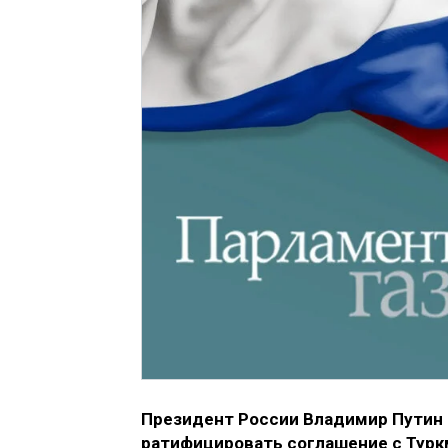
Президент России Владимир Путин 
ратифицировать соглашение с Турк