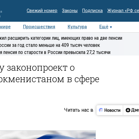
Свежий номер
Законы
Подписка
Журнал «РФ с
ия
и
 мире
Происшествия
Культура
Ещё
Медиацентр
Интервью
Колумнисты
Делова
ил расширить категории лиц, имеющих право на две пенсии
эксперт
оссии за год стало меньше на 409 тысяч человек
я пенсия по старости в России превысила 27,2 тысячи
у законопроект о
ркменистаном в сфере
Читать нас в