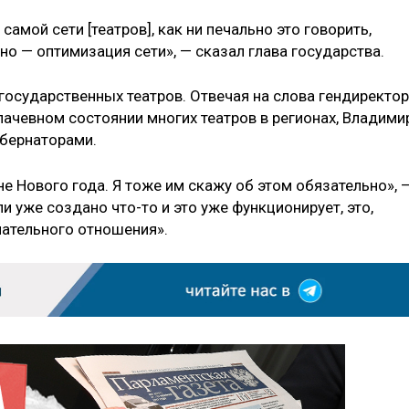
амой сети [театров], как ни печально это говорить,
но — оптимизация сети», — сказал глава государства.
 государственных театров. Отвечая на слова гендиректо
лачевном состоянии многих театров в регионах, Владими
губернаторами.
е Нового года. Я тоже им скажу об этом обязательно», 
ли уже создано что-то и это уже функционирует, это,
мательного отношения».