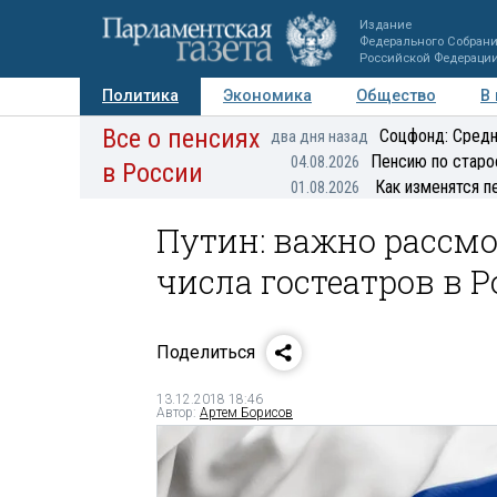
Издание
Федерального Собран
Российской Федераци
Политика
Экономика
Общество
В
Все о пенсиях
Фото
Авторы
Персоны
Мнения
Регионы
Соцфонд: Средн
два дня назад
Пенсию по старо
04.08.2026
в России
Как изменятся п
01.08.2026
Путин: важно рассмо
числа гостеатров в 
Поделиться
13.12.2018 18:46
Автор:
Артем Борисов