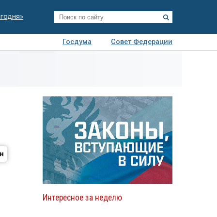
егодня»
Госдума
Совет Федерации
я
Авто
Недвижимость
Технологии
иза
Интересное за неделю