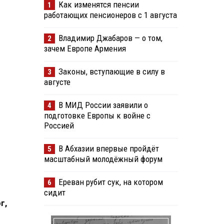
Как изменятся пенсии
1
работающих пенсионеров с 1 августа
Владимир Джабаров — о том,
2
зачем Европе Армения
Законы, вступающие в силу в
3
августе
В МИД России заявили о
4
подготовке Европы к войне с
Россией
В Абхазии впервые пройдёт
5
масштабный молодёжный форум
Ереван рубит сук, на котором
6
сидит
г,