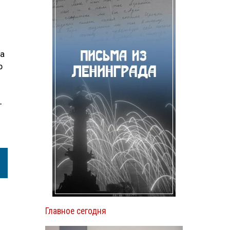
ра
р
—
Главное сегодня