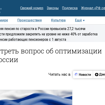
Свежий номер
Законы
Подписка
Журнал «РФ с
ия
и
 мире
Происшествия
Культура
Ещё
Медиацентр
Интервью
Колумнисты
Делова
яя пенсия по старости в России превысила 27,2 тысячи
эксперт
сти предложили закрепить на уровне не ниже 40% от заработка
енсии работающих пенсионеров с 1 августа
треть вопрос об оптимизации
России
Читать нас в