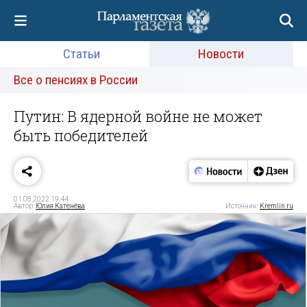
Статьи
Новости
Все о пенсиях в России
Путин: В ядерной войне не может
быть победителей
01.08.2022 19:44
Автор:
Юлия Катенёва
Источник:
Kremlin.ru