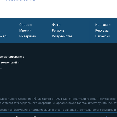
Опросы
Фото
Контакты
ы
Мнения
Регионы
Реклама
ентр
Интервью
Колумнисты
Вакансии
регистрировано в
 технологий и
8+
.
дерального Собрания РФ. Издается с 1997 года. Учредители газеты - Государств
ктов палат Федерального Собрания. «Парламентская газета» имеет пункты печати
оверная информация о принимаемых в стране законах и деятельности депутатов и