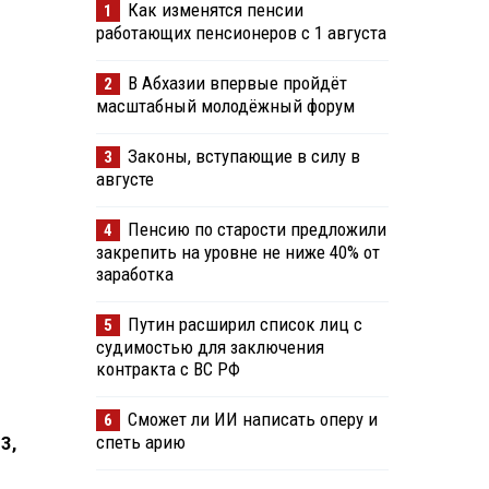
Как изменятся пенсии
1
работающих пенсионеров с 1 августа
В Абхазии впервые пройдёт
2
масштабный молодёжный форум
Законы, вступающие в силу в
3
августе
Пенсию по старости предложили
4
закрепить на уровне не ниже 40% от
заработка
Путин расширил список лиц с
5
судимостью для заключения
контракта с ВС РФ
Сможет ли ИИ написать оперу и
6
спеть арию
3,