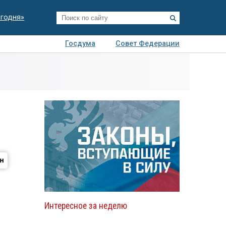
егодня»
Госдума
Совет Федерации
я
Авто
Недвижимость
Технологии
иза
Интересное за неделю