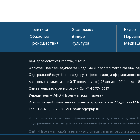
Политика
Экономика
Видео
Общество
В мире
Персон
Происшествия
Культура
Медиац
© «Парламентская газета», 2026 г.
Электронное периодическое издание «Парламентская газета» за
Федеральной службе по надзору в сфере связи, информационных
массовых коммуникаций (Роскомнадзор) 05 августа 2011 года. 1
Свидетельство о регистрации Эл № ФС77-46097
Учредитель — АНО «Парламентская газета»
Исполняющий обязанности главного редактора — Абдуллаев М.Р
Тел.: +7 (495) 637–69–79 E-mail:
pg@pnp.ru
«Парламентская газета» - официальное еженедельное издание Фе
федеральных конституционных законов, федеральных законов и а
Сайт «Парламентской газеты» - это оперативные новости и дост
«Парламентской газеты» активная ссылка на pnp.ru обязательна.