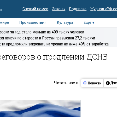
Свежий номер
Законы
Подписка
Журнал «РФ с
ия
и
 мире
Происшествия
Культура
Ещё
Медиацентр
Интервью
Колумнисты
Делова
оссии за год стало меньше на 409 тысяч человек
эксперт
яя пенсия по старости в России превысила 27,2 тысячи
сти предложили закрепить на уровне не ниже 40% от заработка
реговоров о продлении ДСНВ
Читать нас в