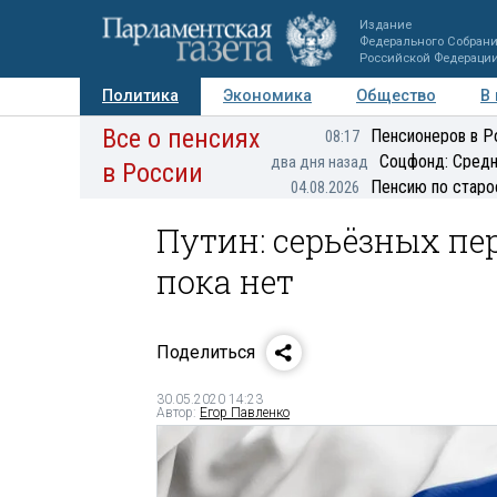
Издание
Федерального Собран
Российской Федераци
Политика
Экономика
Общество
В
Все о пенсиях
Фото
Авторы
Персоны
Мнения
Регионы
Пенсионеров в Р
08:17
Соцфонд: Средн
два дня назад
в России
Пенсию по старо
04.08.2026
Путин: серьёзных пе
пока нет
Поделиться
30.05.2020 14:23
Автор:
Егор Павленко